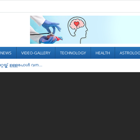
L NEWS
VIDEO-GALLERY
TECHNOLOGY
HEALTH
ASTROLO
റയ്ക് ഉള്ളപോൾ വന....