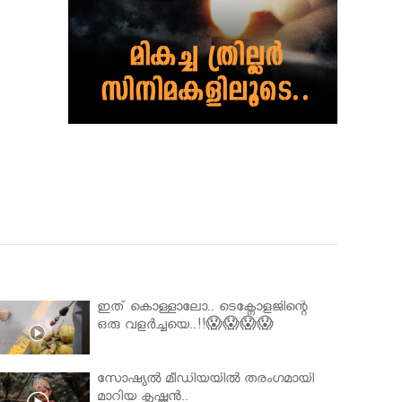
ഇത് കൊള്ളാലോ.. ടെക്നോളജിന്റെ
ഒരു വളർച്ചയെ..!!😱😱😱😱
സോഷ്യൽ മീഡിയയിൽ തരംഗമായി
മാറിയ കൃഷ്ണൻ..