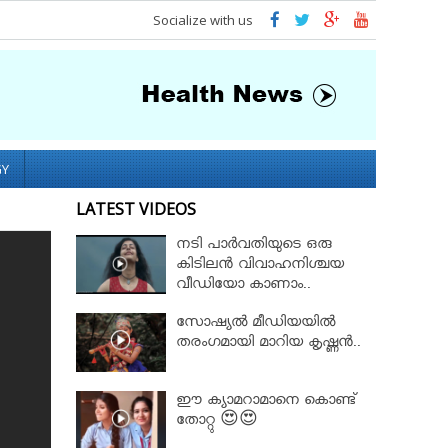
Socialize with us
GY
LATEST VIDEOS
നടി പാർവതിയുടെ ഒരു
കിടിലൻ വിവാഹനിശ്ചയ
വീഡിയോ കാണാം..
സോഷ്യൽ മീഡിയയിൽ
തരംഗമായി മാറിയ കൃഷ്ണൻ..
ഈ ക്യാമറാമാനെ കൊണ്ട്
തോറ്റു 😍😍