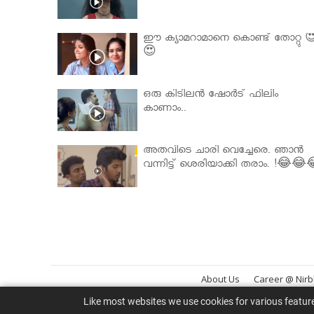
ഈ ക്യാമറാമാനെ കൊണ്ട് തോറ്റു 
😍
ഒരു കിടിലൻ ഷോർട് ഫിലിം
കാണാം..
അതവിടെ ചാരി വെച്ചേരെ. ഞാൻ
വന്നിട്ട് ശെരിയാക്കി തരാം. !😂😂
About Us
Career @ Nir
Like most websites we use cookies for various featur