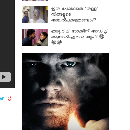
ഇത് പോലൊരു "തള്ള"
നിങ്ങളുടെ
അയല്‍പക്കത്തുണ്ടോ??
ഭാര്യ ടിക് ടോക്കിന് അഡിക്റ്റ്
ആയാൽഎന്തു ചെയ്യും ? 😅
😅😅