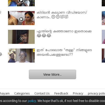

കിടിലൻ കല്യാണ വീഡിയോസ്
കാണാം..😍😍🤣🤣
എന്തിന്റെ കുഞ്ഞാണോ ഇതൊക്കെ
😂😂😂
ഇത് പോലൊരു "തള്ള" നിങ്ങളുടെ
😂
അയല്‍പക്കത്തുണ്ടോ??
View More...
bhayam
Categories
Contact Us
Feedback
Privacy
privacy poli
© Copyright 2013
Nirbhayam.com
. All rights reserved.
es according to our
policy.
We hope that’s ok, if not feel free to disable co