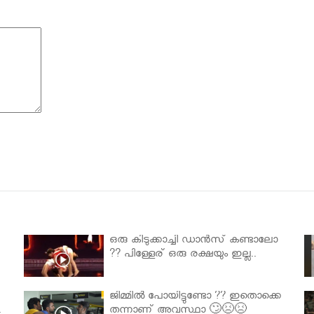
ഒരു കിടുക്കാച്ചി ഡാൻസ് കണ്ടാലോ
?? പിള്ളേര് ഒരു രക്ഷയും ഇല്ല..
ജിമ്മിൽ പോയിട്ടുണ്ടോ ?? ഇതൊക്കെ
.
തന്നാണ് അവസ്ഥാ 🙄😣😣