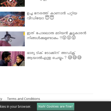
ഉച്ച നേരത്ത് കാണാൻ പറ്റിയ
വീഡിയോ 😇😇
ഇത് പോലൊരു മടിയൻ കൂട്ടുകാരൻ
നിങ്ങൾക്കുമുണ്ടാകും !!😝😝😝
ഭാര്യ ടിക് ടോക്കിന് അഡിക്റ്റ്
ആയാൽഎന്തു ചെയ്യും ? 😅😅😅
cy
Terms and Conditions
okies in your browser.
Nah! Cookies are fine!