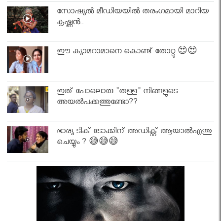
സോഷ്യൽ മീഡിയയിൽ തരംഗമായി മാറിയ
കൃഷ്ണൻ..
ഈ ക്യാമറാമാനെ കൊണ്ട് തോറ്റു 😍😍
ഇത് പോലൊരു "തള്ള" നിങ്ങളുടെ
അയല്‍പക്കത്തുണ്ടോ??
ഭാര്യ ടിക് ടോക്കിന് അഡിക്റ്റ് ആയാൽഎന്തു
ചെയ്യും ? 😅😅😅