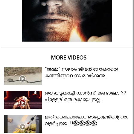
MORE VIDEOS
"അമ്മ" സ്വന്തം ജീവൻ നോക്കാതെ
കുഞ്ഞിങ്ങളെ സംരക്ഷിക്കുന്നു..
ഒരു കിടുക്കാച്ചി ഡാൻസ് കണ്ടാലോ ??
പിള്ളേര് ഒരു രക്ഷയും ഇല്ല..
ഇത് കൊള്ളാലോ.. ടെക്നോളജിന്റെ ഒരു
വളർച്ചയെ..!!😱😱😱😱