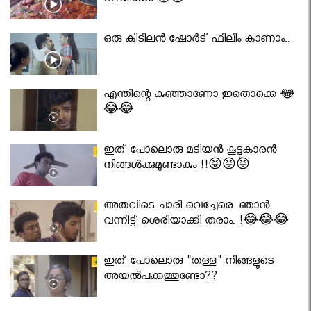
വീഡിയോ 😇😇
ഒരു കിടിലൻ ഷോർട് ഫിലിം കാണാം..
എന്തിന്റെ കുഞ്ഞാണോ ഇതൊക്കെ 😂
😂😂
ഇത് പോലൊരു മടിയൻ കൂട്ടുകാരൻ
നിങ്ങൾക്കുമുണ്ടാകും !!😝😝😝
അതവിടെ ചാരി വെച്ചേരെ. ഞാൻ
വന്നിട്ട് ശെരിയാക്കി തരാം. !😂😂😂
ഇത് പോലൊരു "തള്ള" നിങ്ങളുടെ
അയല്‍പക്കത്തുണ്ടോ??