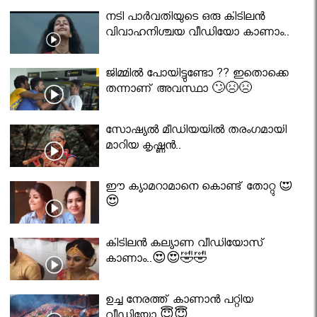
നടി പാർവതിയുടെ ഒരു കിടിലൻ
വിവാഹനിശ്ചയ വീഡിയോ കാണാം..
ജിമ്മിൽ പോയിട്ടുണ്ടോ ?? ഇതൊക്കെ
തന്നാണ് അവസ്ഥാ 🙄😣😣
സോഷ്യൽ മീഡിയയിൽ തരംഗമായി
മാറിയ കൃഷ്ണൻ..
ഈ ക്യാമറാമാനെ കൊണ്ട് തോറ്റു 😍
😍
കിടിലൻ കല്യാണ വീഡിയോസ്
കാണാം..😍😍🤣🤣
ഉച്ച നേരത്ത് കാണാൻ പറ്റിയ