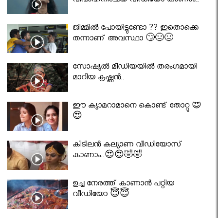
വിവാഹനിശ്ചയ വീഡിയോ കാണാം..
ജിമ്മിൽ പോയിട്ടുണ്ടോ ?? ഇതൊക്കെ
തന്നാണ് അവസ്ഥാ 🙄😣😣
സോഷ്യൽ മീഡിയയിൽ തരംഗമായി
മാറിയ കൃഷ്ണൻ..
ഈ ക്യാമറാമാനെ കൊണ്ട് തോറ്റു 😍
😍
കിടിലൻ കല്യാണ വീഡിയോസ്
കാണാം..😍😍🤣🤣
ഉച്ച നേരത്ത് കാണാൻ പറ്റിയ
വീഡിയോ 😇😇