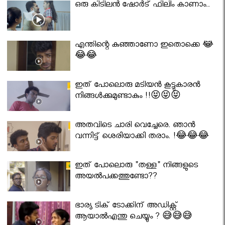
ഒരു കിടിലൻ ഷോർട് ഫിലിം കാണാം..
എന്തിന്റെ കുഞ്ഞാണോ ഇതൊക്കെ 😂
😂😂
ഇത് പോലൊരു മടിയൻ കൂട്ടുകാരൻ
നിങ്ങൾക്കുമുണ്ടാകും !!😝😝😝
അതവിടെ ചാരി വെച്ചേരെ. ഞാൻ
വന്നിട്ട് ശെരിയാക്കി തരാം. !😂😂😂
ഇത് പോലൊരു "തള്ള" നിങ്ങളുടെ
അയല്‍പക്കത്തുണ്ടോ??
ഭാര്യ ടിക് ടോക്കിന് അഡിക്റ്റ്
ആയാൽഎന്തു ചെയ്യും ? 😅😅😅