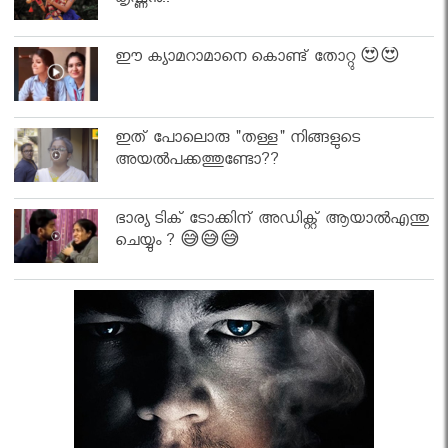
കൃഷ്ണൻ..
ഈ ക്യാമറാമാനെ കൊണ്ട് തോറ്റു 😍😍
ഇത് പോലൊരു "തള്ള" നിങ്ങളുടെ
അയല്‍പക്കത്തുണ്ടോ??
ഭാര്യ ടിക് ടോക്കിന് അഡിക്റ്റ് ആയാൽഎന്തു
ചെയ്യും ? 😅😅😅