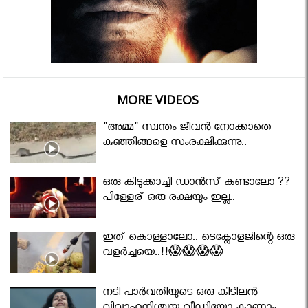
MORE VIDEOS
"അമ്മ" സ്വന്തം ജീവൻ നോക്കാതെ
കുഞ്ഞിങ്ങളെ സംരക്ഷിക്കുന്നു..
ഒരു കിടുക്കാച്ചി ഡാൻസ് കണ്ടാലോ ??
പിള്ളേര് ഒരു രക്ഷയും ഇല്ല..
ഇത് കൊള്ളാലോ.. ടെക്നോളജിന്റെ ഒരു
വളർച്ചയെ..!!😱😱😱😱
നടി പാർവതിയുടെ ഒരു കിടിലൻ