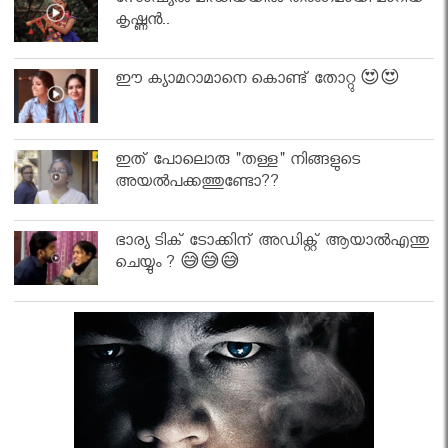
സോഷ്യൽ മീഡിയയിൽ തരംഗമായി മാറിയ
കൃഷ്ണൻ..
ഈ ക്യാമറാമാനെ കൊണ്ട് തോറ്റു 😍😍
ഇത് പോലൊരു "തള്ള" നിങ്ങളുടെ
അയല്‍പക്കത്തുണ്ടോ??
ഭാര്യ ടിക് ടോക്കിന് അഡിക്റ്റ് ആയാൽഎന്തു
ചെയ്യും ? 😅😅😅