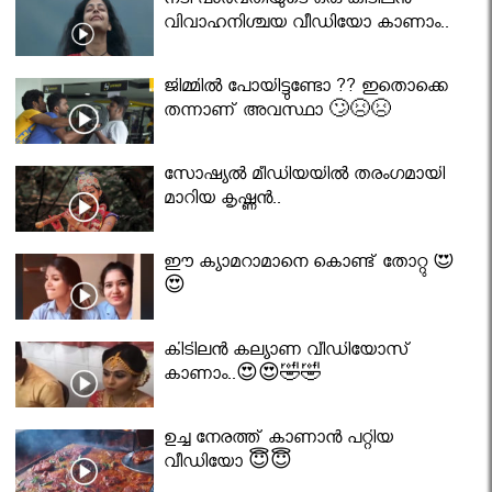
നടി പാർവതിയുടെ ഒരു കിടിലൻ
വിവാഹനിശ്ചയ വീഡിയോ കാണാം..
ജിമ്മിൽ പോയിട്ടുണ്ടോ ?? ഇതൊക്കെ
തന്നാണ് അവസ്ഥാ 🙄😣😣
സോഷ്യൽ മീഡിയയിൽ തരംഗമായി
മാറിയ കൃഷ്ണൻ..
ഈ ക്യാമറാമാനെ കൊണ്ട് തോറ്റു 😍
😍
കിടിലൻ കല്യാണ വീഡിയോസ്
കാണാം..😍😍🤣🤣
ഉച്ച നേരത്ത് കാണാൻ പറ്റിയ
വീഡിയോ 😇😇