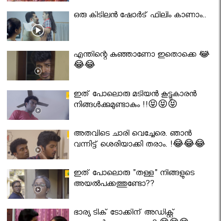
ഒരു കിടിലൻ ഷോർട് ഫിലിം കാണാം..
എന്തിന്റെ കുഞ്ഞാണോ ഇതൊക്കെ 😂
😂😂
ഇത് പോലൊരു മടിയൻ കൂട്ടുകാരൻ
നിങ്ങൾക്കുമുണ്ടാകും !!😝😝😝
അതവിടെ ചാരി വെച്ചേരെ. ഞാൻ
വന്നിട്ട് ശെരിയാക്കി തരാം. !😂😂😂
ഇത് പോലൊരു "തള്ള" നിങ്ങളുടെ
അയല്‍പക്കത്തുണ്ടോ??
ഭാര്യ ടിക് ടോക്കിന് അഡിക്റ്റ്