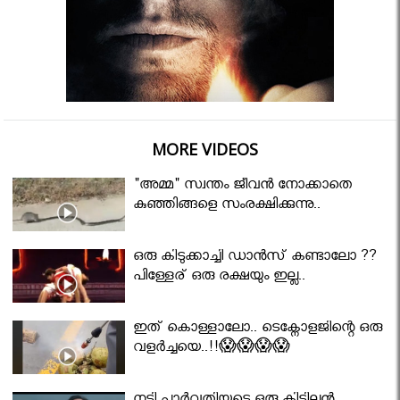
MORE VIDEOS
"അമ്മ" സ്വന്തം ജീവൻ നോക്കാതെ
കുഞ്ഞിങ്ങളെ സംരക്ഷിക്കുന്നു..
ഒരു കിടുക്കാച്ചി ഡാൻസ് കണ്ടാലോ ??
പിള്ളേര് ഒരു രക്ഷയും ഇല്ല..
ഇത് കൊള്ളാലോ.. ടെക്നോളജിന്റെ ഒരു
വളർച്ചയെ..!!😱😱😱😱