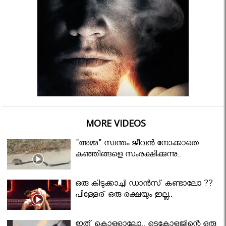
MORE VIDEOS
"അമ്മ" സ്വന്തം ജീവൻ നോക്കാതെ
കുഞ്ഞിങ്ങളെ സംരക്ഷിക്കുന്നു..
ഒരു കിടുക്കാച്ചി ഡാൻസ് കണ്ടാലോ ??
പിള്ളേര് ഒരു രക്ഷയും ഇല്ല..
ഇത് കൊള്ളാലോ.. ടെക്നോളജിന്റെ ഒരു