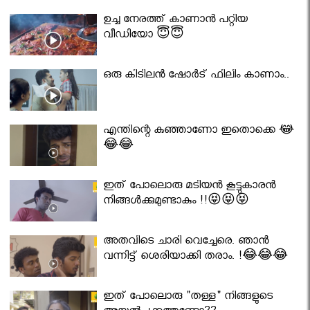
ഉച്ച നേരത്ത് കാണാൻ പറ്റിയ
വീഡിയോ 😇😇
ഒരു കിടിലൻ ഷോർട് ഫിലിം കാണാം..
എന്തിന്റെ കുഞ്ഞാണോ ഇതൊക്കെ 😂
😂😂
ഇത് പോലൊരു മടിയൻ കൂട്ടുകാരൻ
നിങ്ങൾക്കുമുണ്ടാകും !!😝😝😝
അതവിടെ ചാരി വെച്ചേരെ. ഞാൻ
വന്നിട്ട് ശെരിയാക്കി തരാം. !😂😂😂
ഇത് പോലൊരു "തള്ള" നിങ്ങളുടെ