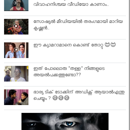
വിവാഹനിശ്ചയ വീഡിയോ കാണാം..
സോഷ്യൽ മീഡിയയിൽ തരംഗമായി മാറിയ
കൃഷ്ണൻ..
ഈ ക്യാമറാമാനെ കൊണ്ട് തോറ്റു 😍😍
ഇത് പോലൊരു "തള്ള" നിങ്ങളുടെ
അയല്‍പക്കത്തുണ്ടോ??
ഭാര്യ ടിക് ടോക്കിന് അഡിക്റ്റ് ആയാൽഎന്തു
ചെയ്യും ? 😅😅😅