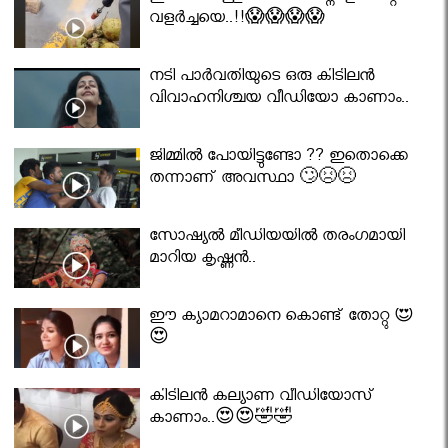
വളർച്ചയെ..!!😱😱😱😱
നടി പാർവതിയുടെ ഒരു കിടിലൻ
വിവാഹനിശ്ചയ വീഡിയോ കാണാം..
ജിമ്മിൽ പോയിട്ടുണ്ടോ ?? ഇതൊക്കെ
തന്നാണ് അവസ്ഥാ 🙄😣😣
സോഷ്യൽ മീഡിയയിൽ തരംഗമായി
മാറിയ കൃഷ്ണൻ..
ഈ ക്യാമറാമാനെ കൊണ്ട് തോറ്റു 😍
😍
കിടിലൻ കല്യാണ വീഡിയോസ്
കാണാം..😍😍🤣🤣