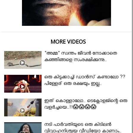
MORE VIDEOS
"അമ്മ" സ്വന്തം ജീവൻ നോക്കാതെ
കുഞ്ഞിങ്ങളെ സംരക്ഷിക്കുന്നു..
ഒരു കിടുക്കാച്ചി ഡാൻസ് കണ്ടാലോ ??
പിള്ളേര് ഒരു രക്ഷയും ഇല്ല..
ഇത് കൊള്ളാലോ.. ടെക്നോളജിന്റെ ഒരു
വളർച്ചയെ..!!😱😱😱😱
നടി പാർവതിയുടെ ഒരു കിടിലൻ
വിവാഹനിശ്ചയ വീഡിയോ കാണാം..