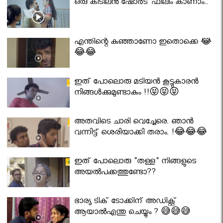
ഒരു കിടിലൻ ഷോർട് ഫിലിം കാണാം..
എന്തിന്റെ കുഞ്ഞാണോ ഇതൊക്കെ 😂
😂😂
ഇത് പോലൊരു മടിയൻ കൂട്ടുകാരൻ
നിങ്ങൾക്കുമുണ്ടാകും !!😝😝😝
അതവിടെ ചാരി വെച്ചേരെ. ഞാൻ
വന്നിട്ട് ശെരിയാക്കി തരാം. !😂😂😂
ഇത് പോലൊരു "തള്ള" നിങ്ങളുടെ
അയല്‍പക്കത്തുണ്ടോ??
ഭാര്യ ടിക് ടോക്കിന് അഡിക്റ്റ്
ആയാൽഎന്തു ചെയ്യും ? 😅😅😅