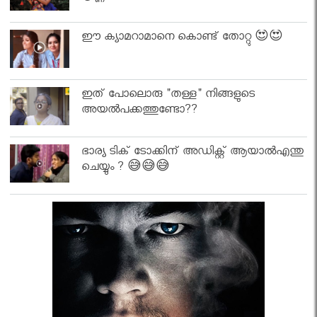
ഈ ക്യാമറാമാനെ കൊണ്ട് തോറ്റു 😍😍
ഇത് പോലൊരു "തള്ള" നിങ്ങളുടെ
അയല്‍പക്കത്തുണ്ടോ??
ഭാര്യ ടിക് ടോക്കിന് അഡിക്റ്റ് ആയാൽഎന്തു
ചെയ്യും ? 😅😅😅