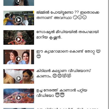
ജിമ്മിൽ പോയിട്ടുണ്ടോ ?? ഇതൊക്കെ
തന്നാണ് അവസ്ഥാ 🙄😣😣
സോഷ്യൽ മീഡിയയിൽ തരംഗമായി
മാറിയ കൃഷ്ണൻ..
ഈ ക്യാമറാമാനെ കൊണ്ട് തോറ്റു 😍
😍
കിടിലൻ കല്യാണ വീഡിയോസ്
കാണാം..😍😍🤣🤣
ഉച്ച നേരത്ത് കാണാൻ പറ്റിയ
വീഡിയോ 😇😇