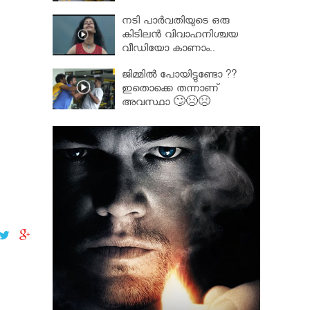
നടി പാർവതിയുടെ ഒരു
കിടിലൻ വിവാഹനിശ്ചയ
വീഡിയോ കാണാം..
ജിമ്മിൽ പോയിട്ടുണ്ടോ ??
ഇതൊക്കെ തന്നാണ്
അവസ്ഥാ 🙄😣😣