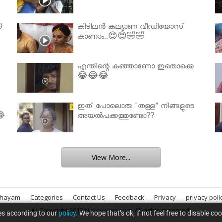

കിടിലൻ കല്യാണ വീഡിയോസ്
കാണാം..😍😍🤣🤣
എന്തിന്റെ കുഞ്ഞാണോ ഇതൊക്കെ
😂😂😂
ഇത് പോലൊരു "തള്ള" നിങ്ങളുടെ
😂
അയല്‍പക്കത്തുണ്ടോ??
View More...
bhayam
Categories
Contact Us
Feedback
Privacy
privacy poli
© Copyright 2013
Nirbhayam.com
. All rights reserved.
es according to our
policy.
We hope that’s ok, if not feel free to disable co