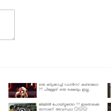
ഒരു കിടുക്കാച്ചി ഡാൻസ് കണ്ടാലോ
?? പിള്ളേര് ഒരു രക്ഷയും ഇല്ല..
ജിമ്മിൽ പോയിട്ടുണ്ടോ ?? ഇതൊക്കെ
.
തന്നാണ് അവസ്ഥാ 🙄😣😣