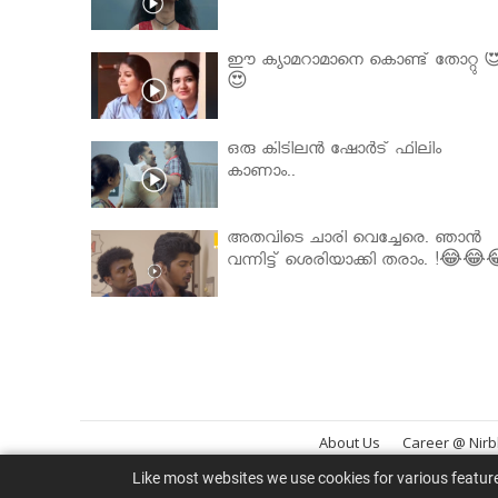
ഈ ക്യാമറാമാനെ കൊണ്ട് തോറ്റു 
😍
ഒരു കിടിലൻ ഷോർട് ഫിലിം
കാണാം..
അതവിടെ ചാരി വെച്ചേരെ. ഞാൻ
വന്നിട്ട് ശെരിയാക്കി തരാം. !😂😂
About Us
Career @ Nir
Like most websites we use cookies for various featur