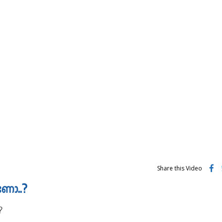
Share this Video
ണോ..?
?