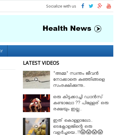
Socialize with us
GY
LATEST VIDEOS
"അമ്മ" സ്വന്തം ജീവൻ
നോക്കാതെ കുഞ്ഞിങ്ങളെ
സംരക്ഷിക്കുന്നു..
ഒരു കിടുക്കാച്ചി ഡാൻസ്
കണ്ടാലോ ?? പിള്ളേര് ഒരു
രക്ഷയും ഇല്ല..
ഇത് കൊള്ളാലോ..
ടെക്നോളജിന്റെ ഒരു
വളർച്ചയെ..!!😱😱😱😱