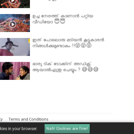
ഉച്ച നേരത്ത് കാണാൻ പറ്റിയ
വീഡിയോ 😇😇
ഇത് പോലൊരു മടിയൻ കൂട്ടുകാരൻ
നിങ്ങൾക്കുമുണ്ടാകും !!😝😝😝
ഭാര്യ ടിക് ടോക്കിന് അഡിക്റ്റ്
ആയാൽഎന്തു ചെയ്യും ? 😅😅😅
cy
Terms and Conditions
okies in your browser.
Nah! Cookies are fine!