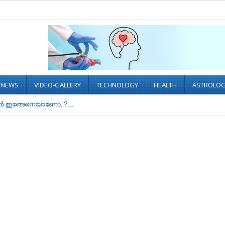
L NEWS
VIDEO-GALLERY
TECHNOLOGY
HEALTH
ASTROLO
ർ ഇങ്ങേനെയാണോ..?....