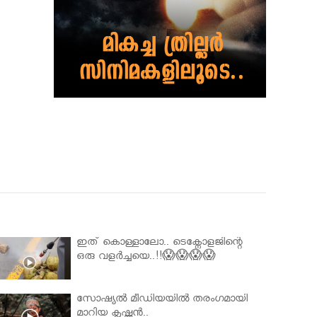
ഇത് കൊള്ളാലോ.. ടെക്നോളജിന്റെ
ഒരു വളർച്ചയെ..!!😱😱😱😱
സോഷ്യൽ മീഡിയയിൽ തരംഗമായി
മാറിയ കൃഷ്ണൻ..