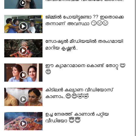
വിവാഹനിശ്ചയ വീഡിയോ കാണാം..
ജിമ്മിൽ പോയിട്ടുണ്ടോ ?? ഇതൊക്കെ
തന്നാണ് അവസ്ഥാ 🙄😣😣
സോഷ്യൽ മീഡിയയിൽ തരംഗമായി
മാറിയ കൃഷ്ണൻ..
ഈ ക്യാമറാമാനെ കൊണ്ട് തോറ്റു 😍
😍
കിടിലൻ കല്യാണ വീഡിയോസ്
കാണാം..😍😍🤣🤣
ഉച്ച നേരത്ത് കാണാൻ പറ്റിയ
വീഡിയോ 😇😇