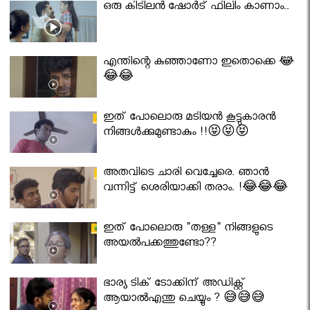
ഒരു കിടിലൻ ഷോർട് ഫിലിം കാണാം..
എന്തിന്റെ കുഞ്ഞാണോ ഇതൊക്കെ 😂
😂😂
ഇത് പോലൊരു മടിയൻ കൂട്ടുകാരൻ
നിങ്ങൾക്കുമുണ്ടാകും !!😝😝😝
അതവിടെ ചാരി വെച്ചേരെ. ഞാൻ
വന്നിട്ട് ശെരിയാക്കി തരാം. !😂😂😂
ഇത് പോലൊരു "തള്ള" നിങ്ങളുടെ
അയല്‍പക്കത്തുണ്ടോ??
ഭാര്യ ടിക് ടോക്കിന് അഡിക്റ്റ്
ആയാൽഎന്തു ചെയ്യും ? 😅😅😅