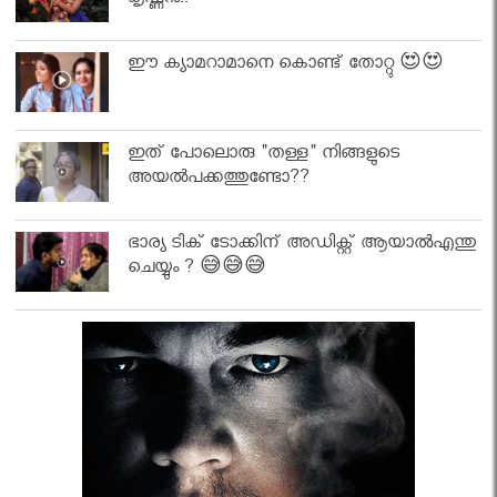
കൃഷ്ണൻ..
ഈ ക്യാമറാമാനെ കൊണ്ട് തോറ്റു 😍😍
ഇത് പോലൊരു "തള്ള" നിങ്ങളുടെ
അയല്‍പക്കത്തുണ്ടോ??
ഭാര്യ ടിക് ടോക്കിന് അഡിക്റ്റ് ആയാൽഎന്തു
ചെയ്യും ? 😅😅😅