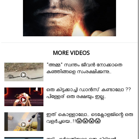
MORE VIDEOS
"അമ്മ" സ്വന്തം ജീവൻ നോക്കാതെ
കുഞ്ഞിങ്ങളെ സംരക്ഷിക്കുന്നു..
ഒരു കിടുക്കാച്ചി ഡാൻസ് കണ്ടാലോ ??
പിള്ളേര് ഒരു രക്ഷയും ഇല്ല..
ഇത് കൊള്ളാലോ.. ടെക്നോളജിന്റെ ഒരു
വളർച്ചയെ..!!😱😱😱😱