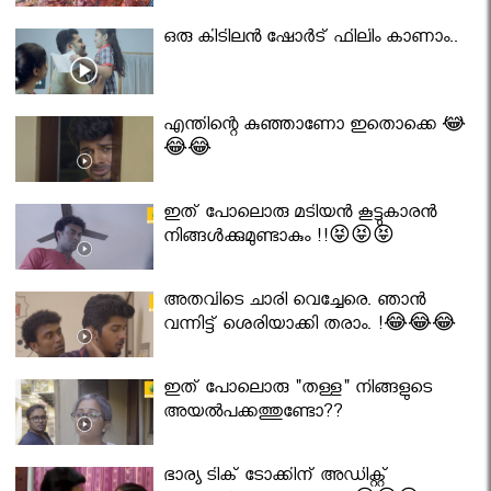
ഒരു കിടിലൻ ഷോർട് ഫിലിം കാണാം..
എന്തിന്റെ കുഞ്ഞാണോ ഇതൊക്കെ 😂
😂😂
ഇത് പോലൊരു മടിയൻ കൂട്ടുകാരൻ
നിങ്ങൾക്കുമുണ്ടാകും !!😝😝😝
അതവിടെ ചാരി വെച്ചേരെ. ഞാൻ
വന്നിട്ട് ശെരിയാക്കി തരാം. !😂😂😂
ഇത് പോലൊരു "തള്ള" നിങ്ങളുടെ
അയല്‍പക്കത്തുണ്ടോ??
ഭാര്യ ടിക് ടോക്കിന് അഡിക്റ്റ്