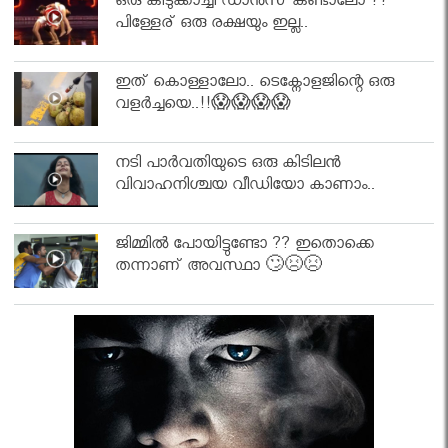
ഒരു കിടുക്കാച്ചി ഡാൻസ് കണ്ടാലോ ??
പിള്ളേര് ഒരു രക്ഷയും ഇല്ല..
ഇത് കൊള്ളാലോ.. ടെക്നോളജിന്റെ ഒരു
വളർച്ചയെ..!!😱😱😱😱
നടി പാർവതിയുടെ ഒരു കിടിലൻ
വിവാഹനിശ്ചയ വീഡിയോ കാണാം..
ജിമ്മിൽ പോയിട്ടുണ്ടോ ?? ഇതൊക്കെ
തന്നാണ് അവസ്ഥാ 🙄😣😣