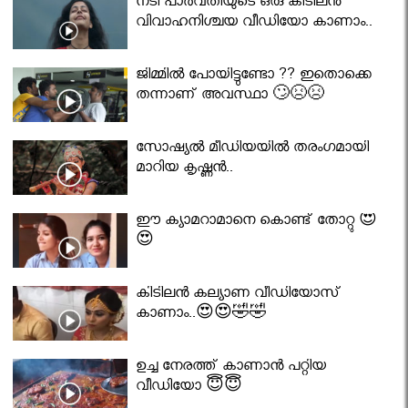
നടി പാർവതിയുടെ ഒരു കിടിലൻ
വിവാഹനിശ്ചയ വീഡിയോ കാണാം..
ജിമ്മിൽ പോയിട്ടുണ്ടോ ?? ഇതൊക്കെ
തന്നാണ് അവസ്ഥാ 🙄😣😣
സോഷ്യൽ മീഡിയയിൽ തരംഗമായി
മാറിയ കൃഷ്ണൻ..
ഈ ക്യാമറാമാനെ കൊണ്ട് തോറ്റു 😍
😍
കിടിലൻ കല്യാണ വീഡിയോസ്
കാണാം..😍😍🤣🤣
ഉച്ച നേരത്ത് കാണാൻ പറ്റിയ
വീഡിയോ 😇😇