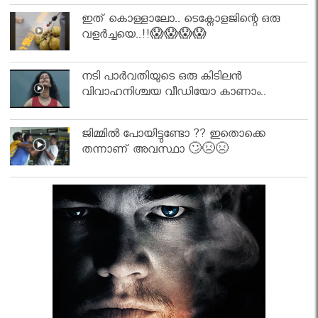
ഇത് കൊള്ളാലോ.. ടെക്നോളജിന്റെ ഒരു
വളർച്ചയെ..!!😱😱😱😱
നടി പാർവതിയുടെ ഒരു കിടിലൻ
വിവാഹനിശ്ചയ വീഡിയോ കാണാം..
ജിമ്മിൽ പോയിട്ടുണ്ടോ ?? ഇതൊക്കെ
തന്നാണ് അവസ്ഥാ 🙄😣😣