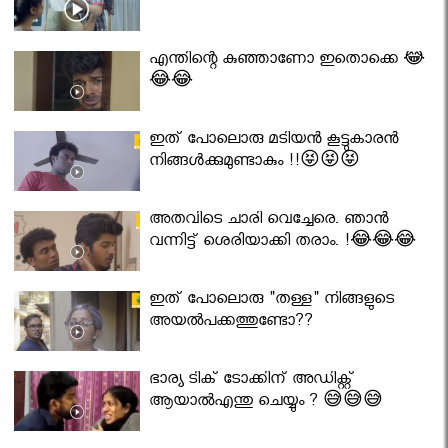
എന്തിന്റെ കുഞ്ഞാണോ ഇതൊക്കെ 😂
😂😂
ഇത് പോലൊരു മടിയൻ കൂട്ടുകാരൻ
നിങ്ങൾക്കുമുണ്ടാകും !!😝😝😝
അതവിടെ ചാരി വെച്ചേരെ. ഞാൻ
വന്നിട്ട് ശെരിയാക്കി തരാം. !😂😂😂
ഇത് പോലൊരു "തള്ള" നിങ്ങളുടെ
അയല്‍പക്കത്തുണ്ടോ??
ഭാര്യ ടിക് ടോക്കിന് അഡിക്റ്റ്
ആയാൽഎന്തു ചെയ്യും ? 😅😅😅