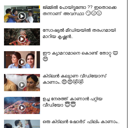
ജിമ്മിൽ പോയിട്ടുണ്ടോ ?? ഇതൊക്കെ
തന്നാണ് അവസ്ഥാ 🙄😣😣
സോഷ്യൽ മീഡിയയിൽ തരംഗമായി
മാറിയ കൃഷ്ണൻ..
ഈ ക്യാമറാമാനെ കൊണ്ട് തോറ്റു 😍
😍
കിടിലൻ കല്യാണ വീഡിയോസ്
കാണാം..😍😍🤣🤣
ഉച്ച നേരത്ത് കാണാൻ പറ്റിയ
വീഡിയോ 😇😇
ഒരു കിടിലൻ ഷോർട് ഫിലിം കാണാം..