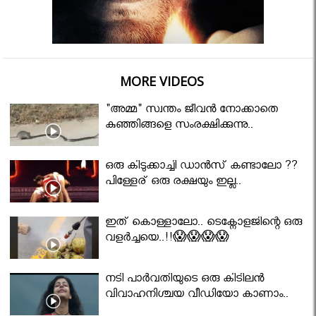
MORE VIDEOS
"അമ്മ" സ്വന്തം ജീവൻ നോക്കാതെ
കുഞ്ഞിങ്ങളെ സംരക്ഷിക്കുന്നു..
ഒരു കിടുക്കാച്ചി ഡാൻസ് കണ്ടാലോ ??
പിള്ളേര് ഒരു രക്ഷയും ഇല്ല..
ഇത് കൊള്ളാലോ.. ടെക്നോളജിന്റെ ഒരു
വളർച്ചയെ..!!😱😱😱😱
നടി പാർവതിയുടെ ഒരു കിടിലൻ
വിവാഹനിശ്ചയ വീഡിയോ കാണാം..