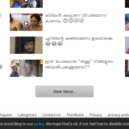

കിടിലൻ കല്യാണ വീഡിയോസ്
കാണാം..😍😍🤣🤣
എന്തിന്റെ കുഞ്ഞാണോ ഇതൊക്കെ
😂😂😂
ഇത് പോലൊരു "തള്ള" നിങ്ങളുടെ
😂
അയല്‍പക്കത്തുണ്ടോ??
View More...
bhayam
Categories
Contact Us
Feedback
Privacy
privacy poli
© Copyright 2013
Nirbhayam.com
. All rights reserved.
es according to our
policy.
We hope that’s ok, if not feel free to disable co