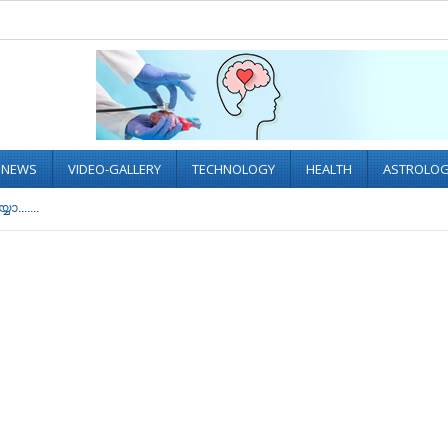
L NEWS
VIDEO-GALLERY
TECHNOLOGY
HEALTH
ASTROLO
......