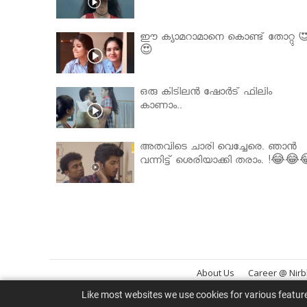
ഈ ക്യാമറാമാനെ കൊണ്ട് തോറ്റു 
😍
ഒരു കിടിലൻ ഷോർട് ഫിലിം
കാണാം..
അതവിടെ ചാരി വെച്ചേരെ. ഞാൻ
വന്നിട്ട് ശെരിയാക്കി തരാം. !😂😂
About Us
Career @ Nir
Like most websites we use cookies for various featur