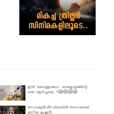
ഇത് കൊള്ളാലോ.. ടെക്നോളജിന്റെ
ഒരു വളർച്ചയെ..!!😱😱😱😱
സോഷ്യൽ മീഡിയയിൽ തരംഗമായി
മാറിയ കൃഷ്ണൻ..