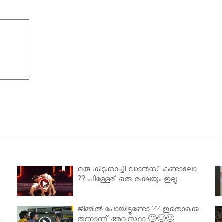
ഒരു കിടുക്കാച്ചി ഡാൻസ് കണ്ടാലോ
?? പിള്ളേര് ഒരു രക്ഷയും ഇല്ല..
ജിമ്മിൽ പോയിട്ടുണ്ടോ ?? ഇതൊക്കെ
.
തന്നാണ് അവസ്ഥാ 🙄😣😣