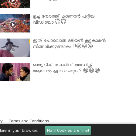
ഉച്ച നേരത്ത് കാണാൻ പറ്റിയ
വീഡിയോ 😇😇
ഇത് പോലൊരു മടിയൻ കൂട്ടുകാരൻ
നിങ്ങൾക്കുമുണ്ടാകും !!😝😝😝
ഭാര്യ ടിക് ടോക്കിന് അഡിക്റ്റ്
ആയാൽഎന്തു ചെയ്യും ? 😅😅😅
cy
Terms and Conditions
okies in your browser.
Nah! Cookies are fine!