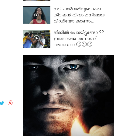
നടി പാർവതിയുടെ ഒരു
കിടിലൻ വിവാഹനിശ്ചയ
വീഡിയോ കാണാം..
ജിമ്മിൽ പോയിട്ടുണ്ടോ ??
ഇതൊക്കെ തന്നാണ്
അവസ്ഥാ 🙄😣😣