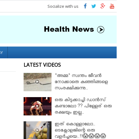
Socialize with us
GY
LATEST VIDEOS
"അമ്മ" സ്വന്തം ജീവൻ
നോക്കാതെ കുഞ്ഞിങ്ങളെ
സംരക്ഷിക്കുന്നു..
ഒരു കിടുക്കാച്ചി ഡാൻസ്
കണ്ടാലോ ?? പിള്ളേര് ഒരു
രക്ഷയും ഇല്ല..
ഇത് കൊള്ളാലോ..
ടെക്നോളജിന്റെ ഒരു
വളർച്ചയെ..!!😱😱😱😱