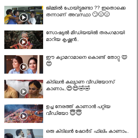
ജിമ്മിൽ പോയിട്ടുണ്ടോ ?? ഇതൊക്കെ
തന്നാണ് അവസ്ഥാ 🙄😣😣
സോഷ്യൽ മീഡിയയിൽ തരംഗമായി
മാറിയ കൃഷ്ണൻ..
ഈ ക്യാമറാമാനെ കൊണ്ട് തോറ്റു 😍
😍
കിടിലൻ കല്യാണ വീഡിയോസ്
കാണാം..😍😍🤣🤣
ഉച്ച നേരത്ത് കാണാൻ പറ്റിയ
വീഡിയോ 😇😇
ഒരു കിടിലൻ ഷോർട് ഫിലിം കാണാം..