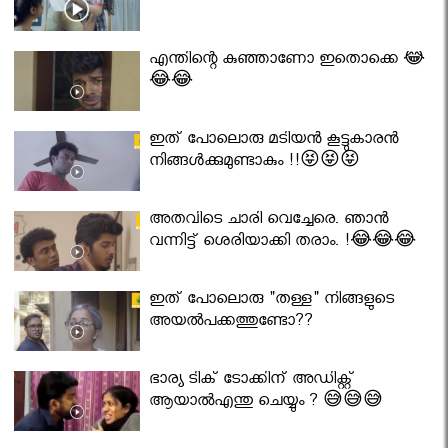
എന്തിന്റെ കുഞ്ഞാണോ ഇതൊക്കെ 😂
😂😂
ഇത് പോലൊരു മടിയൻ കൂട്ടുകാരൻ
നിങ്ങൾക്കുമുണ്ടാകും !!😝😝😝
അതവിടെ ചാരി വെച്ചേരെ. ഞാൻ
വന്നിട്ട് ശെരിയാക്കി തരാം. !😂😂😂
ഇത് പോലൊരു "തള്ള" നിങ്ങളുടെ
അയല്‍പക്കത്തുണ്ടോ??
ഭാര്യ ടിക് ടോക്കിന് അഡിക്റ്റ്
ആയാൽഎന്തു ചെയ്യും ? 😅😅😅