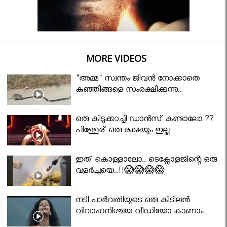
MORE VIDEOS
"അമ്മ" സ്വന്തം ജീവൻ നോക്കാതെ
കുഞ്ഞിങ്ങളെ സംരക്ഷിക്കുന്നു..
ഒരു കിടുക്കാച്ചി ഡാൻസ് കണ്ടാലോ ??
പിള്ളേര് ഒരു രക്ഷയും ഇല്ല..
ഇത് കൊള്ളാലോ.. ടെക്നോളജിന്റെ ഒരു
വളർച്ചയെ..!!😱😱😱😱
നടി പാർവതിയുടെ ഒരു കിടിലൻ
വിവാഹനിശ്ചയ വീഡിയോ കാണാം..