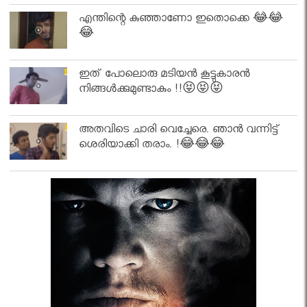
എന്തിന്റെ കുഞ്ഞാണോ ഇതൊക്കെ 😂😂
😂
ഇത് പോലൊരു മടിയൻ കൂട്ടുകാരൻ
നിങ്ങൾക്കുമുണ്ടാകും !!😝😝😝
അതവിടെ ചാരി വെച്ചേരെ. ഞാൻ വന്നിട്ട്
ശെരിയാക്കി തരാം. !😂😂😂