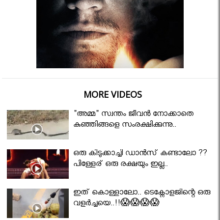
MORE VIDEOS
"അമ്മ" സ്വന്തം ജീവൻ നോക്കാതെ
കുഞ്ഞിങ്ങളെ സംരക്ഷിക്കുന്നു..
ഒരു കിടുക്കാച്ചി ഡാൻസ് കണ്ടാലോ ??
പിള്ളേര് ഒരു രക്ഷയും ഇല്ല..
ഇത് കൊള്ളാലോ.. ടെക്നോളജിന്റെ ഒരു
വളർച്ചയെ..!!😱😱😱😱