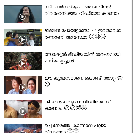
നടി പാർവതിയുടെ ഒരു കിടിലൻ
വിവാഹനിശ്ചയ വീഡിയോ കാണാം..
ജിമ്മിൽ പോയിട്ടുണ്ടോ ?? ഇതൊക്കെ
തന്നാണ് അവസ്ഥാ 🙄😣😣
സോഷ്യൽ മീഡിയയിൽ തരംഗമായി
മാറിയ കൃഷ്ണൻ..
ഈ ക്യാമറാമാനെ കൊണ്ട് തോറ്റു 😍
😍
കിടിലൻ കല്യാണ വീഡിയോസ്
കാണാം..😍😍🤣🤣
ഉച്ച നേരത്ത് കാണാൻ പറ്റിയ