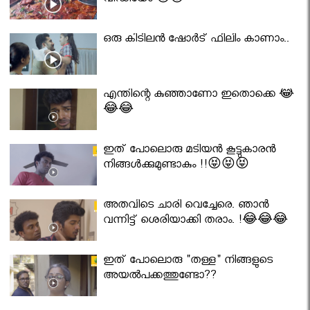
വീഡിയോ 😇😇
ഒരു കിടിലൻ ഷോർട് ഫിലിം കാണാം..
എന്തിന്റെ കുഞ്ഞാണോ ഇതൊക്കെ 😂
😂😂
ഇത് പോലൊരു മടിയൻ കൂട്ടുകാരൻ
നിങ്ങൾക്കുമുണ്ടാകും !!😝😝😝
അതവിടെ ചാരി വെച്ചേരെ. ഞാൻ
വന്നിട്ട് ശെരിയാക്കി തരാം. !😂😂😂
ഇത് പോലൊരു "തള്ള" നിങ്ങളുടെ
അയല്‍പക്കത്തുണ്ടോ??