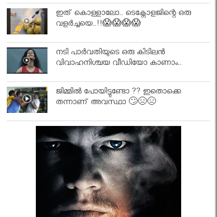
ഇത് കൊള്ളാലോ.. ടെക്നോളജിന്റെ ഒരു
വളർച്ചയെ..!!😱😱😱😱
നടി പാർവതിയുടെ ഒരു കിടിലൻ
വിവാഹനിശ്ചയ വീഡിയോ കാണാം..
ജിമ്മിൽ പോയിട്ടുണ്ടോ ?? ഇതൊക്കെ
തന്നാണ് അവസ്ഥാ 🙄😣😣