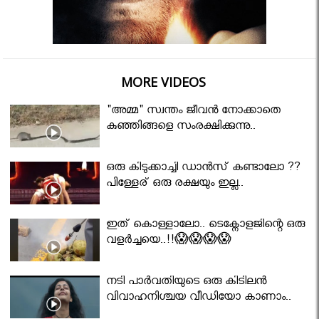
MORE VIDEOS
"അമ്മ" സ്വന്തം ജീവൻ നോക്കാതെ
കുഞ്ഞിങ്ങളെ സംരക്ഷിക്കുന്നു..
ഒരു കിടുക്കാച്ചി ഡാൻസ് കണ്ടാലോ ??
പിള്ളേര് ഒരു രക്ഷയും ഇല്ല..
ഇത് കൊള്ളാലോ.. ടെക്നോളജിന്റെ ഒരു
വളർച്ചയെ..!!😱😱😱😱
നടി പാർവതിയുടെ ഒരു കിടിലൻ
വിവാഹനിശ്ചയ വീഡിയോ കാണാം..