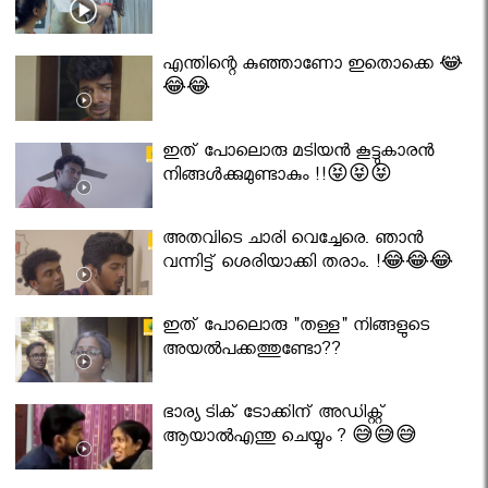
എന്തിന്റെ കുഞ്ഞാണോ ഇതൊക്കെ 😂
😂😂
ഇത് പോലൊരു മടിയൻ കൂട്ടുകാരൻ
നിങ്ങൾക്കുമുണ്ടാകും !!😝😝😝
അതവിടെ ചാരി വെച്ചേരെ. ഞാൻ
വന്നിട്ട് ശെരിയാക്കി തരാം. !😂😂😂
ഇത് പോലൊരു "തള്ള" നിങ്ങളുടെ
അയല്‍പക്കത്തുണ്ടോ??
ഭാര്യ ടിക് ടോക്കിന് അഡിക്റ്റ്
ആയാൽഎന്തു ചെയ്യും ? 😅😅😅