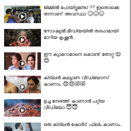
ജിമ്മിൽ പോയിട്ടുണ്ടോ ?? ഇതൊക്കെ
തന്നാണ് അവസ്ഥാ 🙄😣😣
സോഷ്യൽ മീഡിയയിൽ തരംഗമായി
മാറിയ കൃഷ്ണൻ..
ഈ ക്യാമറാമാനെ കൊണ്ട് തോറ്റു 😍
😍
കിടിലൻ കല്യാണ വീഡിയോസ്
കാണാം..😍😍🤣🤣
ഉച്ച നേരത്ത് കാണാൻ പറ്റിയ
വീഡിയോ 😇😇
ഒരു കിടിലൻ ഷോർട് ഫിലിം കാണാം..