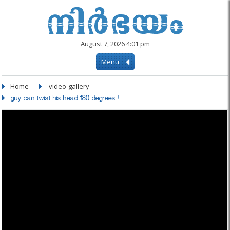
August 7, 2026 4:01 pm
Menu
Home
video-gallery
guy can twist his head 180 degrees !....