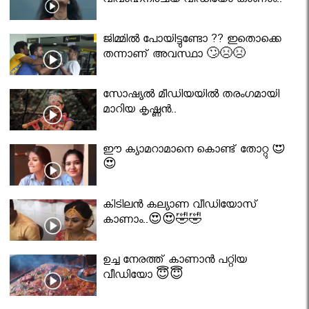
വിവാഹനിശ്ചയ വീഡിയോ കാണാം..
ജിമ്മിൽ പോയിട്ടുണ്ടോ ?? ഇതൊക്കെ
തന്നാണ് അവസ്ഥാ 🙄😣😣
സോഷ്യൽ മീഡിയയിൽ തരംഗമായി
മാറിയ കൃഷ്ണൻ..
ഈ ക്യാമറാമാനെ കൊണ്ട് തോറ്റു 😍
😍
കിടിലൻ കല്യാണ വീഡിയോസ്
കാണാം..😍😍🤣🤣
ഉച്ച നേരത്ത് കാണാൻ പറ്റിയ
വീഡിയോ 😇😇