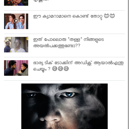
കൃഷ്ണൻ..
ഈ ക്യാമറാമാനെ കൊണ്ട് തോറ്റു 😍😍
ഇത് പോലൊരു "തള്ള" നിങ്ങളുടെ
അയല്‍പക്കത്തുണ്ടോ??
ഭാര്യ ടിക് ടോക്കിന് അഡിക്റ്റ് ആയാൽഎന്തു
ചെയ്യും ? 😅😅😅