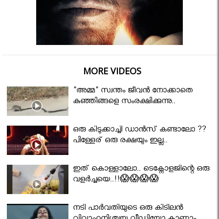
MORE VIDEOS
"അമ്മ" സ്വന്തം ജീവൻ നോക്കാതെ
കുഞ്ഞിങ്ങളെ സംരക്ഷിക്കുന്നു..
ഒരു കിടുക്കാച്ചി ഡാൻസ് കണ്ടാലോ ??
പിള്ളേര് ഒരു രക്ഷയും ഇല്ല..
ഇത് കൊള്ളാലോ.. ടെക്നോളജിന്റെ ഒരു
വളർച്ചയെ..!!😱😱😱😱
നടി പാർവതിയുടെ ഒരു കിടിലൻ