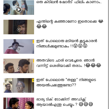
ഒരു കിടിലൻ ഷോർട് ഫിലിം കാണാം..
എന്തിന്റെ കുഞ്ഞാണോ ഇതൊക്കെ 😂
😂😂
ഇത് പോലൊരു മടിയൻ കൂട്ടുകാരൻ
നിങ്ങൾക്കുമുണ്ടാകും !!😝😝😝
അതവിടെ ചാരി വെച്ചേരെ. ഞാൻ
വന്നിട്ട് ശെരിയാക്കി തരാം. !😂😂😂
ഇത് പോലൊരു "തള്ള" നിങ്ങളുടെ
അയല്‍പക്കത്തുണ്ടോ??
ഭാര്യ ടിക് ടോക്കിന് അഡിക്റ്റ്
ആയാൽഎന്തു ചെയ്യും ? 😅😅😅