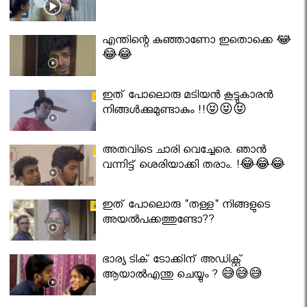
എന്തിന്റെ കുഞ്ഞാണോ ഇതൊക്കെ 😂
😂😂
ഇത് പോലൊരു മടിയൻ കൂട്ടുകാരൻ
നിങ്ങൾക്കുമുണ്ടാകും !!😝😝😝
അതവിടെ ചാരി വെച്ചേരെ. ഞാൻ
വന്നിട്ട് ശെരിയാക്കി തരാം. !😂😂😂
ഇത് പോലൊരു "തള്ള" നിങ്ങളുടെ
അയല്‍പക്കത്തുണ്ടോ??
ഭാര്യ ടിക് ടോക്കിന് അഡിക്റ്റ്
ആയാൽഎന്തു ചെയ്യും ? 😅😅😅