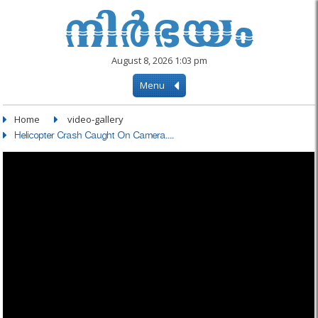
August 8, 2026 1:03 pm
Menu
Home
video-gallery
Helicopter Crash Caught On Camera....