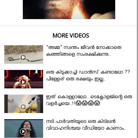
MORE VIDEOS
"അമ്മ" സ്വന്തം ജീവൻ നോക്കാതെ
കുഞ്ഞിങ്ങളെ സംരക്ഷിക്കുന്നു..
ഒരു കിടുക്കാച്ചി ഡാൻസ് കണ്ടാലോ ??
പിള്ളേര് ഒരു രക്ഷയും ഇല്ല..
ഇത് കൊള്ളാലോ.. ടെക്നോളജിന്റെ ഒരു
വളർച്ചയെ..!!😱😱😱😱
നടി പാർവതിയുടെ ഒരു കിടിലൻ
വിവാഹനിശ്ചയ വീഡിയോ കാണാം..