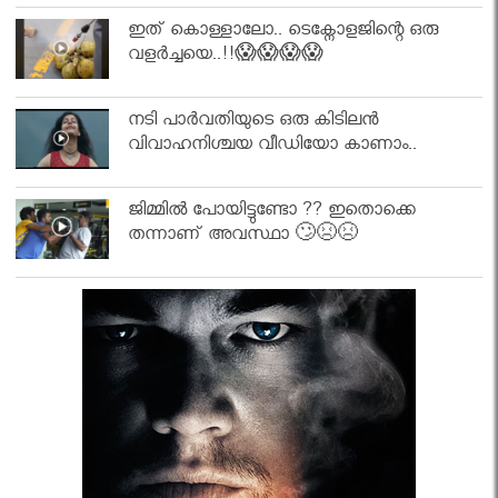
ഇത് കൊള്ളാലോ.. ടെക്നോളജിന്റെ ഒരു
വളർച്ചയെ..!!😱😱😱😱
നടി പാർവതിയുടെ ഒരു കിടിലൻ
വിവാഹനിശ്ചയ വീഡിയോ കാണാം..
ജിമ്മിൽ പോയിട്ടുണ്ടോ ?? ഇതൊക്കെ
തന്നാണ് അവസ്ഥാ 🙄😣😣