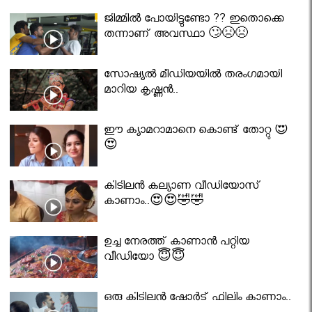
ജിമ്മിൽ പോയിട്ടുണ്ടോ ?? ഇതൊക്കെ
തന്നാണ് അവസ്ഥാ 🙄😣😣
സോഷ്യൽ മീഡിയയിൽ തരംഗമായി
മാറിയ കൃഷ്ണൻ..
ഈ ക്യാമറാമാനെ കൊണ്ട് തോറ്റു 😍
😍
കിടിലൻ കല്യാണ വീഡിയോസ്
കാണാം..😍😍🤣🤣
ഉച്ച നേരത്ത് കാണാൻ പറ്റിയ
വീഡിയോ 😇😇
ഒരു കിടിലൻ ഷോർട് ഫിലിം കാണാം..