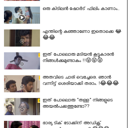
ഒരു കിടിലൻ ഷോർട് ഫിലിം കാണാം..
എന്തിന്റെ കുഞ്ഞാണോ ഇതൊക്കെ 😂
😂😂
ഇത് പോലൊരു മടിയൻ കൂട്ടുകാരൻ
നിങ്ങൾക്കുമുണ്ടാകും !!😝😝😝
അതവിടെ ചാരി വെച്ചേരെ. ഞാൻ
വന്നിട്ട് ശെരിയാക്കി തരാം. !😂😂😂
ഇത് പോലൊരു "തള്ള" നിങ്ങളുടെ
അയല്‍പക്കത്തുണ്ടോ??
ഭാര്യ ടിക് ടോക്കിന് അഡിക്റ്റ്