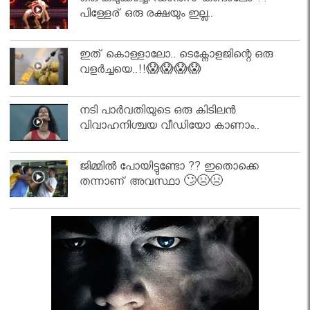
ഒരു കിടുക്കാച്ചി ഡാൻസ് കണ്ടാലോ ??
പിള്ളേര് ഒരു രക്ഷയും ഇല്ല..
ഇത് കൊള്ളാലോ.. ടെക്നോളജിന്റെ ഒരു
വളർച്ചയെ..!!😱😱😱😱
നടി പാർവതിയുടെ ഒരു കിടിലൻ
വിവാഹനിശ്ചയ വീഡിയോ കാണാം..
ജിമ്മിൽ പോയിട്ടുണ്ടോ ?? ഇതൊക്കെ
തന്നാണ് അവസ്ഥാ 🙄😣😣