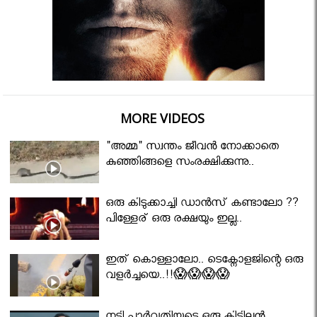
MORE VIDEOS
"അമ്മ" സ്വന്തം ജീവൻ നോക്കാതെ
കുഞ്ഞിങ്ങളെ സംരക്ഷിക്കുന്നു..
ഒരു കിടുക്കാച്ചി ഡാൻസ് കണ്ടാലോ ??
പിള്ളേര് ഒരു രക്ഷയും ഇല്ല..
ഇത് കൊള്ളാലോ.. ടെക്നോളജിന്റെ ഒരു
വളർച്ചയെ..!!😱😱😱😱