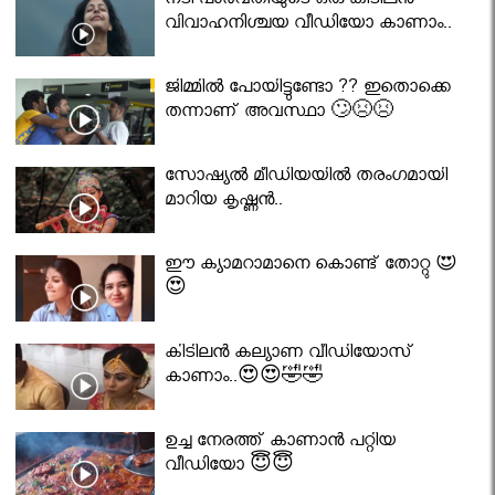
നടി പാർവതിയുടെ ഒരു കിടിലൻ
വിവാഹനിശ്ചയ വീഡിയോ കാണാം..
ജിമ്മിൽ പോയിട്ടുണ്ടോ ?? ഇതൊക്കെ
തന്നാണ് അവസ്ഥാ 🙄😣😣
സോഷ്യൽ മീഡിയയിൽ തരംഗമായി
മാറിയ കൃഷ്ണൻ..
ഈ ക്യാമറാമാനെ കൊണ്ട് തോറ്റു 😍
😍
കിടിലൻ കല്യാണ വീഡിയോസ്
കാണാം..😍😍🤣🤣
ഉച്ച നേരത്ത് കാണാൻ പറ്റിയ
വീഡിയോ 😇😇