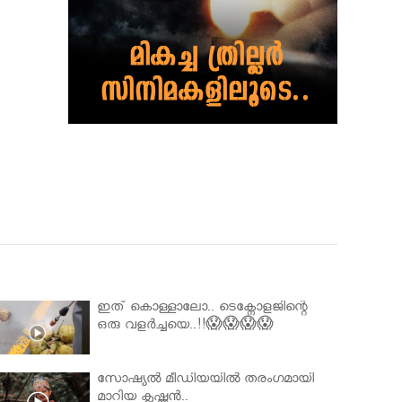
ഇത് കൊള്ളാലോ.. ടെക്നോളജിന്റെ
ഒരു വളർച്ചയെ..!!😱😱😱😱
സോഷ്യൽ മീഡിയയിൽ തരംഗമായി
മാറിയ കൃഷ്ണൻ..