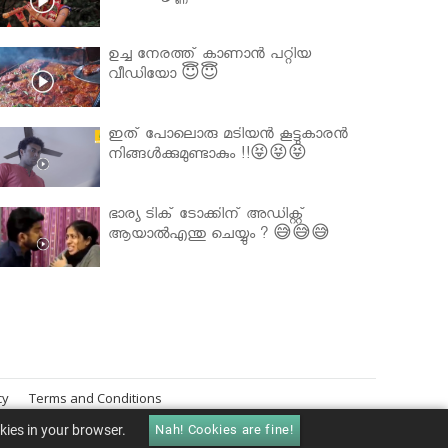
ഉച്ച നേരത്ത് കാണാൻ പറ്റിയ
വീഡിയോ 😇😇
ഇത് പോലൊരു മടിയൻ കൂട്ടുകാരൻ
നിങ്ങൾക്കുമുണ്ടാകും !!😝😝😝
ഭാര്യ ടിക് ടോക്കിന് അഡിക്റ്റ്
ആയാൽഎന്തു ചെയ്യും ? 😅😅😅
cy
Terms and Conditions
okies in your browser.
Nah! Cookies are fine!