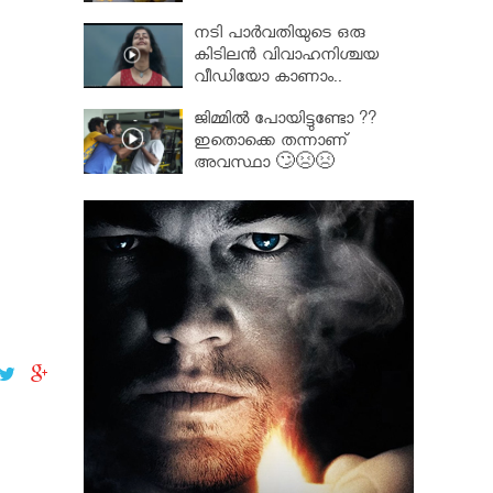
നടി പാർവതിയുടെ ഒരു
കിടിലൻ വിവാഹനിശ്ചയ
വീഡിയോ കാണാം..
ജിമ്മിൽ പോയിട്ടുണ്ടോ ??
ഇതൊക്കെ തന്നാണ്
അവസ്ഥാ 🙄😣😣