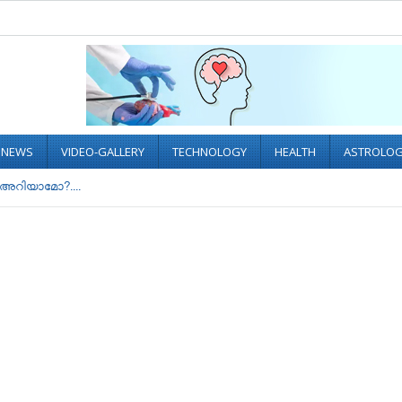
L NEWS
VIDEO-GALLERY
TECHNOLOGY
HEALTH
ASTROLO
് അറിയാമോ?....