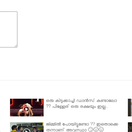
ഒരു കിടുക്കാച്ചി ഡാൻസ് കണ്ടാലോ
?? പിള്ളേര് ഒരു രക്ഷയും ഇല്ല..
ജിമ്മിൽ പോയിട്ടുണ്ടോ ?? ഇതൊക്കെ
.
തന്നാണ് അവസ്ഥാ 🙄😣😣