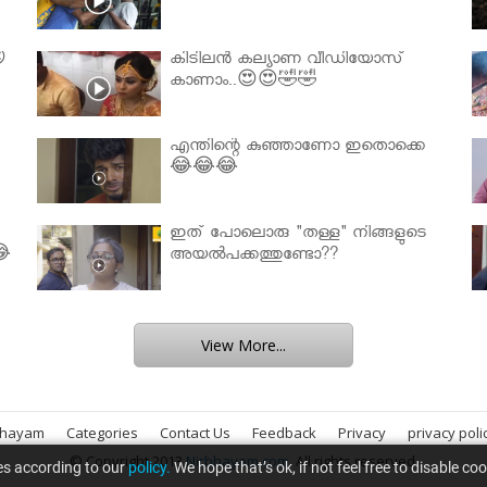

കിടിലൻ കല്യാണ വീഡിയോസ്
കാണാം..😍😍🤣🤣
എന്തിന്റെ കുഞ്ഞാണോ ഇതൊക്കെ
😂😂😂
ഇത് പോലൊരു "തള്ള" നിങ്ങളുടെ
😂
അയല്‍പക്കത്തുണ്ടോ??
View More...
bhayam
Categories
Contact Us
Feedback
Privacy
privacy poli
© Copyright 2013
Nirbhayam.com
. All rights reserved.
es according to our
policy.
We hope that’s ok, if not feel free to disable co