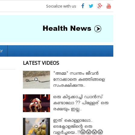
Socialize with us
GY
LATEST VIDEOS
"അമ്മ" സ്വന്തം ജീവൻ
നോക്കാതെ കുഞ്ഞിങ്ങളെ
സംരക്ഷിക്കുന്നു..
ഒരു കിടുക്കാച്ചി ഡാൻസ്
കണ്ടാലോ ?? പിള്ളേര് ഒരു
രക്ഷയും ഇല്ല..
ഇത് കൊള്ളാലോ..
ടെക്നോളജിന്റെ ഒരു
വളർച്ചയെ..!!😱😱😱😱