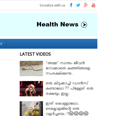
Socialize with us
GY
LATEST VIDEOS
"അമ്മ" സ്വന്തം ജീവൻ
നോക്കാതെ കുഞ്ഞിങ്ങളെ
സംരക്ഷിക്കുന്നു..
ഒരു കിടുക്കാച്ചി ഡാൻസ്
കണ്ടാലോ ?? പിള്ളേര് ഒരു
രക്ഷയും ഇല്ല..
ഇത് കൊള്ളാലോ..
ടെക്നോളജിന്റെ ഒരു
വളർച്ചയെ..!!😱😱😱😱