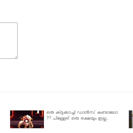
ഒരു കിടുക്കാച്ചി ഡാൻസ് കണ്ടാലോ
?? പിള്ളേര് ഒരു രക്ഷയും ഇല്ല..