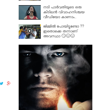
നടി പാർവതിയുടെ ഒരു
കിടിലൻ വിവാഹനിശ്ചയ
വീഡിയോ കാണാം..
ജിമ്മിൽ പോയിട്ടുണ്ടോ ??
ഇതൊക്കെ തന്നാണ്
അവസ്ഥാ 🙄😣😣