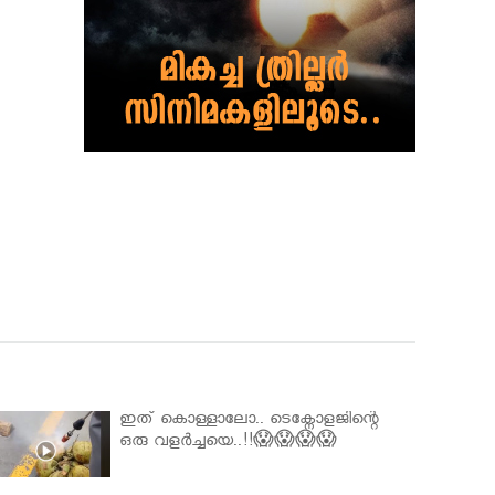
ഇത് കൊള്ളാലോ.. ടെക്നോളജിന്റെ
ഒരു വളർച്ചയെ..!!😱😱😱😱