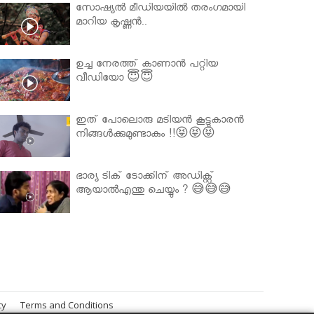
സോഷ്യൽ മീഡിയയിൽ തരംഗമായി
മാറിയ കൃഷ്ണൻ..
ഉച്ച നേരത്ത് കാണാൻ പറ്റിയ
വീഡിയോ 😇😇
ഇത് പോലൊരു മടിയൻ കൂട്ടുകാരൻ
നിങ്ങൾക്കുമുണ്ടാകും !!😝😝😝
ഭാര്യ ടിക് ടോക്കിന് അഡിക്റ്റ്
ആയാൽഎന്തു ചെയ്യും ? 😅😅😅
cy
Terms and Conditions