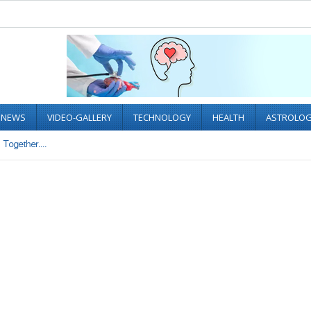
L NEWS
VIDEO-GALLERY
TECHNOLOGY
HEALTH
ASTROLO
Together....