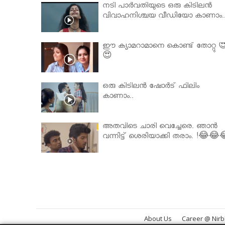
നടി പാർവതിയുടെ ഒരു കിടിലൻ
വിവാഹനിശ്ചയ വീഡിയോ കാണാം.
ഈ ക്യാമറാമാനെ കൊണ്ട് തോറ്റു 
😍
ഒരു കിടിലൻ ഷോർട് ഫിലിം
കാണാം..
അതവിടെ ചാരി വെച്ചേരെ. ഞാൻ
വന്നിട്ട് ശെരിയാക്കി തരാം. !😂😂
About Us
Career @ Nir