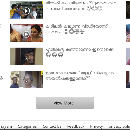
ജിമ്മിൽ പോയിട്ടുണ്ടോ ?? ഇതൊക്കെ
.
തന്നാണ് അവസ്ഥാ 🙄😣😣

കിടിലൻ കല്യാണ വീഡിയോസ്
കാണാം..😍😍🤣🤣
എന്തിന്റെ കുഞ്ഞാണോ ഇതൊക്കെ
😂😂😂
ഇത് പോലൊരു "തള്ള" നിങ്ങളുടെ
😂
അയല്‍പക്കത്തുണ്ടോ??
View More...
bhayam
Categories
Contact Us
Feedback
Privacy
privacy poli