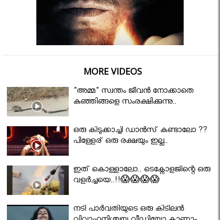
MORE VIDEOS
"അമ്മ" സ്വന്തം ജീവൻ നോക്കാതെ
കുഞ്ഞിങ്ങളെ സംരക്ഷിക്കുന്നു..
ഒരു കിടുക്കാച്ചി ഡാൻസ് കണ്ടാലോ ??
പിള്ളേര് ഒരു രക്ഷയും ഇല്ല..
ഇത് കൊള്ളാലോ.. ടെക്നോളജിന്റെ ഒരു
വളർച്ചയെ..!!😱😱😱😱
നടി പാർവതിയുടെ ഒരു കിടിലൻ