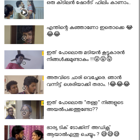
ഒരു കിടിലൻ ഷോർട് ഫിലിം കാണാം..
എന്തിന്റെ കുഞ്ഞാണോ ഇതൊക്കെ 😂
😂😂
ഇത് പോലൊരു മടിയൻ കൂട്ടുകാരൻ
നിങ്ങൾക്കുമുണ്ടാകും !!😝😝😝
അതവിടെ ചാരി വെച്ചേരെ. ഞാൻ
വന്നിട്ട് ശെരിയാക്കി തരാം. !😂😂😂
ഇത് പോലൊരു "തള്ള" നിങ്ങളുടെ
അയല്‍പക്കത്തുണ്ടോ??
ഭാര്യ ടിക് ടോക്കിന് അഡിക്റ്റ്
ആയാൽഎന്തു ചെയ്യും ? 😅😅😅