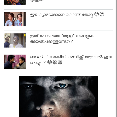
കൃഷ്ണൻ..
ഈ ക്യാമറാമാനെ കൊണ്ട് തോറ്റു 😍😍
ഇത് പോലൊരു "തള്ള" നിങ്ങളുടെ
അയല്‍പക്കത്തുണ്ടോ??
ഭാര്യ ടിക് ടോക്കിന് അഡിക്റ്റ് ആയാൽഎന്തു
ചെയ്യും ? 😅😅😅