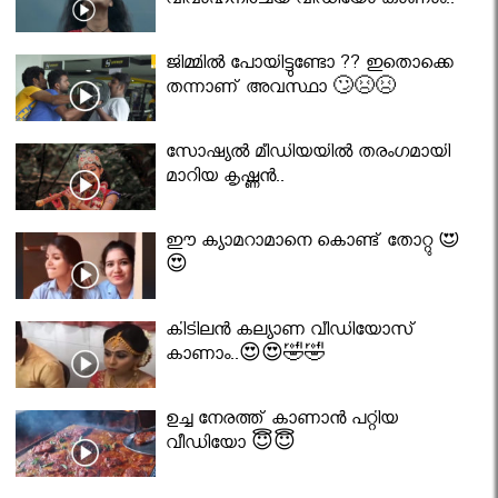
വിവാഹനിശ്ചയ വീഡിയോ കാണാം..
ജിമ്മിൽ പോയിട്ടുണ്ടോ ?? ഇതൊക്കെ
തന്നാണ് അവസ്ഥാ 🙄😣😣
സോഷ്യൽ മീഡിയയിൽ തരംഗമായി
മാറിയ കൃഷ്ണൻ..
ഈ ക്യാമറാമാനെ കൊണ്ട് തോറ്റു 😍
😍
കിടിലൻ കല്യാണ വീഡിയോസ്
കാണാം..😍😍🤣🤣
ഉച്ച നേരത്ത് കാണാൻ പറ്റിയ
വീഡിയോ 😇😇