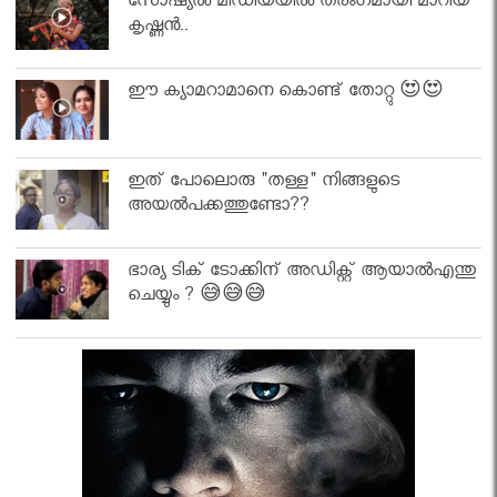
സോഷ്യൽ മീഡിയയിൽ തരംഗമായി മാറിയ
കൃഷ്ണൻ..
ഈ ക്യാമറാമാനെ കൊണ്ട് തോറ്റു 😍😍
ഇത് പോലൊരു "തള്ള" നിങ്ങളുടെ
അയല്‍പക്കത്തുണ്ടോ??
ഭാര്യ ടിക് ടോക്കിന് അഡിക്റ്റ് ആയാൽഎന്തു
ചെയ്യും ? 😅😅😅