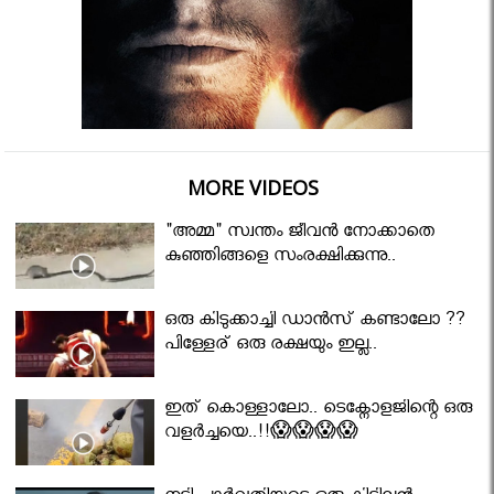
MORE VIDEOS
"അമ്മ" സ്വന്തം ജീവൻ നോക്കാതെ
കുഞ്ഞിങ്ങളെ സംരക്ഷിക്കുന്നു..
ഒരു കിടുക്കാച്ചി ഡാൻസ് കണ്ടാലോ ??
പിള്ളേര് ഒരു രക്ഷയും ഇല്ല..
ഇത് കൊള്ളാലോ.. ടെക്നോളജിന്റെ ഒരു
വളർച്ചയെ..!!😱😱😱😱