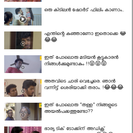
ഒരു കിടിലൻ ഷോർട് ഫിലിം കാണാം..
എന്തിന്റെ കുഞ്ഞാണോ ഇതൊക്കെ 😂
😂😂
ഇത് പോലൊരു മടിയൻ കൂട്ടുകാരൻ
നിങ്ങൾക്കുമുണ്ടാകും !!😝😝😝
അതവിടെ ചാരി വെച്ചേരെ. ഞാൻ
വന്നിട്ട് ശെരിയാക്കി തരാം. !😂😂😂
ഇത് പോലൊരു "തള്ള" നിങ്ങളുടെ
അയല്‍പക്കത്തുണ്ടോ??
ഭാര്യ ടിക് ടോക്കിന് അഡിക്റ്റ്