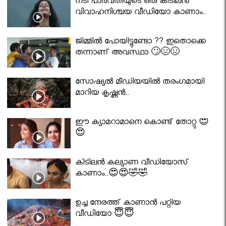
നടി പാർവതിയുടെ ഒരു കിടിലൻ
വിവാഹനിശ്ചയ വീഡിയോ കാണാം..
ജിമ്മിൽ പോയിട്ടുണ്ടോ ?? ഇതൊക്കെ
തന്നാണ് അവസ്ഥാ 🙄😣😣
സോഷ്യൽ മീഡിയയിൽ തരംഗമായി
മാറിയ കൃഷ്ണൻ..
ഈ ക്യാമറാമാനെ കൊണ്ട് തോറ്റു 😍
😍
കിടിലൻ കല്യാണ വീഡിയോസ്
കാണാം..😍😍🤣🤣
ഉച്ച നേരത്ത് കാണാൻ പറ്റിയ
വീഡിയോ 😇😇