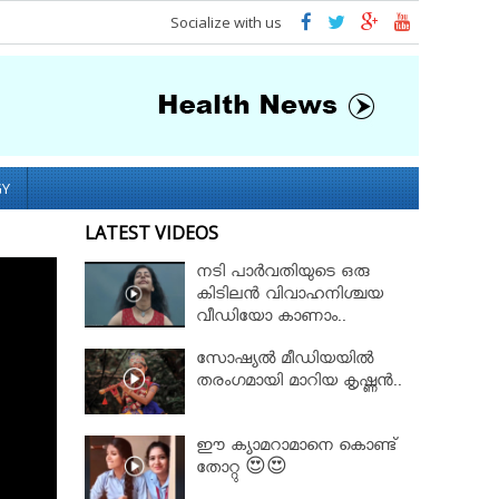
Socialize with us
GY
LATEST VIDEOS
നടി പാർവതിയുടെ ഒരു
കിടിലൻ വിവാഹനിശ്ചയ
വീഡിയോ കാണാം..
സോഷ്യൽ മീഡിയയിൽ
തരംഗമായി മാറിയ കൃഷ്ണൻ..
ഈ ക്യാമറാമാനെ കൊണ്ട്
തോറ്റു 😍😍