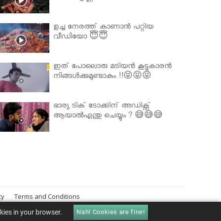
ഉച്ച നേരത്ത് കാണാൻ പറ്റിയ
വീഡിയോ 😇😇
ഇത് പോലൊരു മടിയൻ കൂട്ടുകാരൻ
നിങ്ങൾക്കുമുണ്ടാകും !!😝😝😝
ഭാര്യ ടിക് ടോക്കിന് അഡിക്റ്റ്
ആയാൽഎന്തു ചെയ്യും ? 😅😅😅
cy
Terms and Conditions
okies in your browser.
Nah! Cookies are fine!