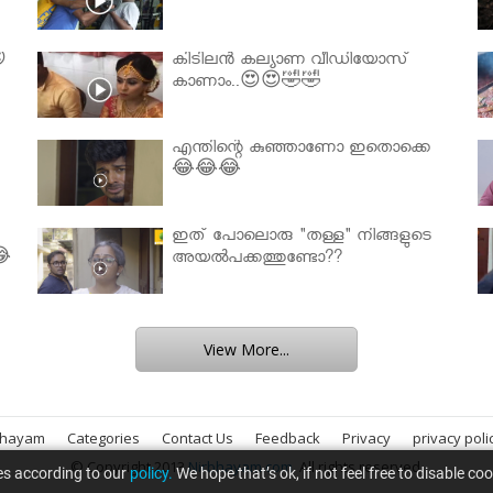

കിടിലൻ കല്യാണ വീഡിയോസ്
കാണാം..😍😍🤣🤣
എന്തിന്റെ കുഞ്ഞാണോ ഇതൊക്കെ
😂😂😂
ഇത് പോലൊരു "തള്ള" നിങ്ങളുടെ
😂
അയല്‍പക്കത്തുണ്ടോ??
View More...
bhayam
Categories
Contact Us
Feedback
Privacy
privacy poli
© Copyright 2013
Nirbhayam.com
. All rights reserved.
es according to our
policy.
We hope that’s ok, if not feel free to disable co