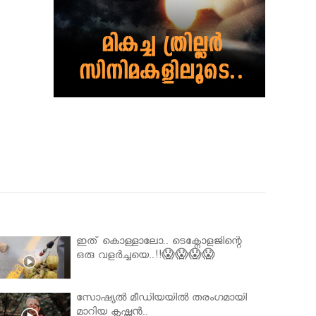
ഇത് കൊള്ളാലോ.. ടെക്നോളജിന്റെ
ഒരു വളർച്ചയെ..!!😱😱😱😱
സോഷ്യൽ മീഡിയയിൽ തരംഗമായി
മാറിയ കൃഷ്ണൻ..