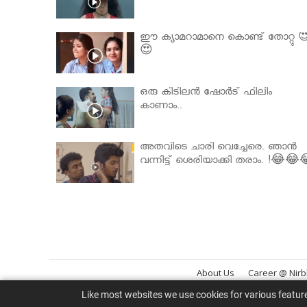
ഈ ക്യാമറാമാനെ കൊണ്ട് തോറ്റു 
😍
ഒരു കിടിലൻ ഷോർട് ഫിലിം
കാണാം..
അതവിടെ ചാരി വെച്ചേരെ. ഞാൻ
വന്നിട്ട് ശെരിയാക്കി തരാം. !😂😂
About Us
Career @ Nir
Like most websites we use cookies for various featur