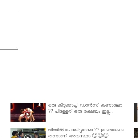
ഒരു കിടുക്കാച്ചി ഡാൻസ് കണ്ടാലോ
?? പിള്ളേര് ഒരു രക്ഷയും ഇല്ല..
ജിമ്മിൽ പോയിട്ടുണ്ടോ ?? ഇതൊക്കെ
.
തന്നാണ് അവസ്ഥാ 🙄😣😣