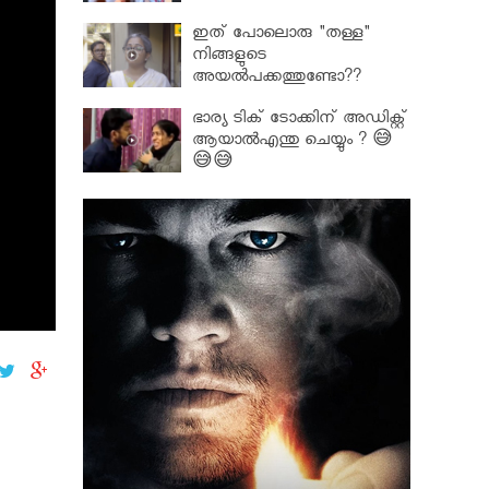
ഇത് പോലൊരു "തള്ള"
നിങ്ങളുടെ
അയല്‍പക്കത്തുണ്ടോ??
ഭാര്യ ടിക് ടോക്കിന് അഡിക്റ്റ്
ആയാൽഎന്തു ചെയ്യും ? 😅
😅😅