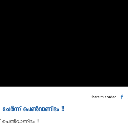
Share this Video
ചേർന്ന് പെണ്‍വാണിഭം !!
് പെണ്‍വാണിഭം !!