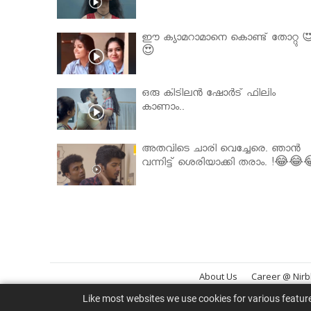
ഈ ക്യാമറാമാനെ കൊണ്ട് തോറ്റു 
😍
ഒരു കിടിലൻ ഷോർട് ഫിലിം
കാണാം..
അതവിടെ ചാരി വെച്ചേരെ. ഞാൻ
വന്നിട്ട് ശെരിയാക്കി തരാം. !😂😂
About Us
Career @ Nir
Like most websites we use cookies for various featur