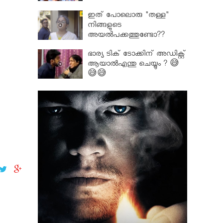
ഇത് പോലൊരു "തള്ള"
നിങ്ങളുടെ
അയല്‍പക്കത്തുണ്ടോ??
ഭാര്യ ടിക് ടോക്കിന് അഡിക്റ്റ്
ആയാൽഎന്തു ചെയ്യും ? 😅
😅😅