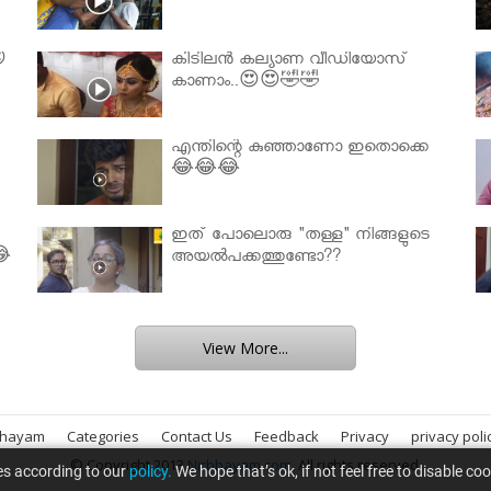

കിടിലൻ കല്യാണ വീഡിയോസ്
കാണാം..😍😍🤣🤣
എന്തിന്റെ കുഞ്ഞാണോ ഇതൊക്കെ
😂😂😂
ഇത് പോലൊരു "തള്ള" നിങ്ങളുടെ
😂
അയല്‍പക്കത്തുണ്ടോ??
View More...
bhayam
Categories
Contact Us
Feedback
Privacy
privacy poli
© Copyright 2013
Nirbhayam.com
. All rights reserved.
es according to our
policy.
We hope that’s ok, if not feel free to disable co