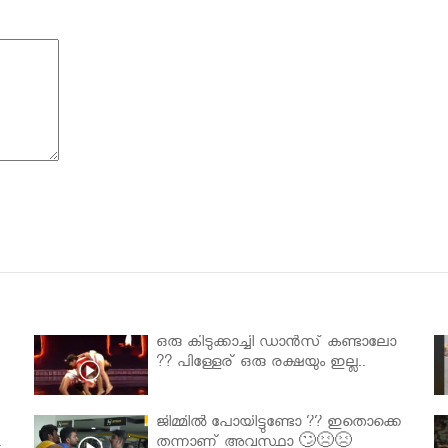
ഒരു കിടുക്കാച്ചി ഡാൻസ് കണ്ടാലോ
?? പിള്ളേര് ഒരു രക്ഷയും ഇല്ല..
ജിമ്മിൽ പോയിട്ടുണ്ടോ ?? ഇതൊക്കെ
.
തന്നാണ് അവസ്ഥാ 🙄😣😣