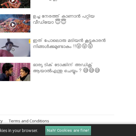
ഉച്ച നേരത്ത് കാണാൻ പറ്റിയ
വീഡിയോ 😇😇
ഇത് പോലൊരു മടിയൻ കൂട്ടുകാരൻ
നിങ്ങൾക്കുമുണ്ടാകും !!😝😝😝
ഭാര്യ ടിക് ടോക്കിന് അഡിക്റ്റ്
ആയാൽഎന്തു ചെയ്യും ? 😅😅😅
cy
Terms and Conditions
okies in your browser.
Nah! Cookies are fine!