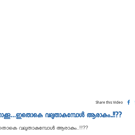
Share this Video
ത് നോക്കൂ…ഇതൊകെ വലുതാകുമ്പോൾ ആരാകും..!!??
ൂ...ഇതൊകെ വലുതാകുമ്പോൾ ആരാകും..!!??