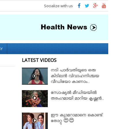
Socialize with us
GY
LATEST VIDEOS
നടി പാർവതിയുടെ ഒരു
കിടിലൻ വിവാഹനിശ്ചയ
വീഡിയോ കാണാം..
സോഷ്യൽ മീഡിയയിൽ
തരംഗമായി മാറിയ കൃഷ്ണൻ..
ഈ ക്യാമറാമാനെ കൊണ്ട്
തോറ്റു 😍😍