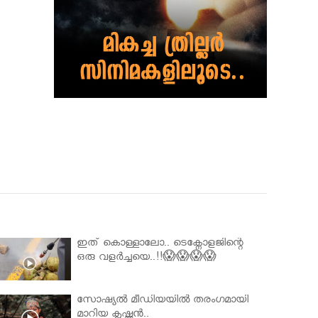
ഇത് കൊള്ളാലോ.. ടെക്നോളജിന്റെ
ഒരു വളർച്ചയെ..!!😱😱😱😱
സോഷ്യൽ മീഡിയയിൽ തരംഗമായി
മാറിയ കൃഷ്ണൻ..