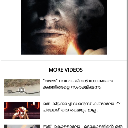
MORE VIDEOS
"അമ്മ" സ്വന്തം ജീവൻ നോക്കാതെ
കുഞ്ഞിങ്ങളെ സംരക്ഷിക്കുന്നു..
ഒരു കിടുക്കാച്ചി ഡാൻസ് കണ്ടാലോ ??
പിള്ളേര് ഒരു രക്ഷയും ഇല്ല..
ഇത് കൊള്ളാലോ.. ടെക്നോളജിന്റെ ഒരു