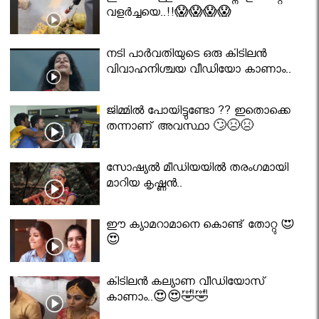
വളർച്ചയെ..!!😱😱😱😱
നടി പാർവതിയുടെ ഒരു കിടിലൻ
വിവാഹനിശ്ചയ വീഡിയോ കാണാം..
ജിമ്മിൽ പോയിട്ടുണ്ടോ ?? ഇതൊക്കെ
തന്നാണ് അവസ്ഥാ 🙄😣😣
സോഷ്യൽ മീഡിയയിൽ തരംഗമായി
മാറിയ കൃഷ്ണൻ..
ഈ ക്യാമറാമാനെ കൊണ്ട് തോറ്റു 😍
😍
കിടിലൻ കല്യാണ വീഡിയോസ്
കാണാം..😍😍🤣🤣