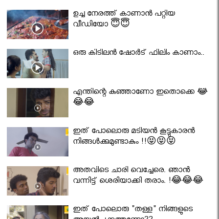
ഉച്ച നേരത്ത് കാണാൻ പറ്റിയ
വീഡിയോ 😇😇
ഒരു കിടിലൻ ഷോർട് ഫിലിം കാണാം..
എന്തിന്റെ കുഞ്ഞാണോ ഇതൊക്കെ 😂
😂😂
ഇത് പോലൊരു മടിയൻ കൂട്ടുകാരൻ
നിങ്ങൾക്കുമുണ്ടാകും !!😝😝😝
അതവിടെ ചാരി വെച്ചേരെ. ഞാൻ
വന്നിട്ട് ശെരിയാക്കി തരാം. !😂😂😂
ഇത് പോലൊരു "തള്ള" നിങ്ങളുടെ