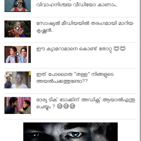
വിവാഹനിശ്ചയ വീഡിയോ കാണാം..
സോഷ്യൽ മീഡിയയിൽ തരംഗമായി മാറിയ
കൃഷ്ണൻ..
ഈ ക്യാമറാമാനെ കൊണ്ട് തോറ്റു 😍😍
ഇത് പോലൊരു "തള്ള" നിങ്ങളുടെ
അയല്‍പക്കത്തുണ്ടോ??
ഭാര്യ ടിക് ടോക്കിന് അഡിക്റ്റ് ആയാൽഎന്തു
ചെയ്യും ? 😅😅😅