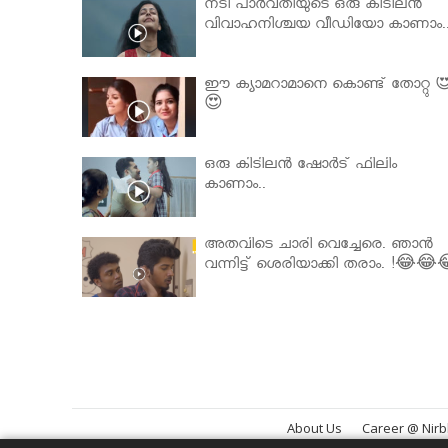
നടി പാർവതിയുടെ ഒരു കിടിലൻ
വിവാഹനിശ്ചയ വീഡിയോ കാണാം.
ഈ ക്യാമറാമാനെ കൊണ്ട് തോറ്റു 
😍
ഒരു കിടിലൻ ഷോർട് ഫിലിം
കാണാം..
അതവിടെ ചാരി വെച്ചേരെ. ഞാൻ
വന്നിട്ട് ശെരിയാക്കി തരാം. !😂😂
About Us
Career @ Nir