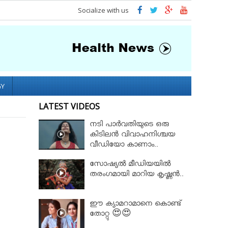
Socialize with us
GY
LATEST VIDEOS
നടി പാർവതിയുടെ ഒരു
കിടിലൻ വിവാഹനിശ്ചയ
വീഡിയോ കാണാം..
സോഷ്യൽ മീഡിയയിൽ
തരംഗമായി മാറിയ കൃഷ്ണൻ..
ഈ ക്യാമറാമാനെ കൊണ്ട്
തോറ്റു 😍😍