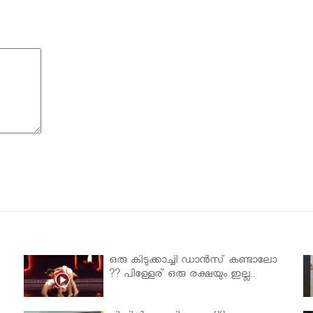
ഒരു കിടുക്കാച്ചി ഡാൻസ് കണ്ടാലോ
?? പിള്ളേര് ഒരു രക്ഷയും ഇല്ല..