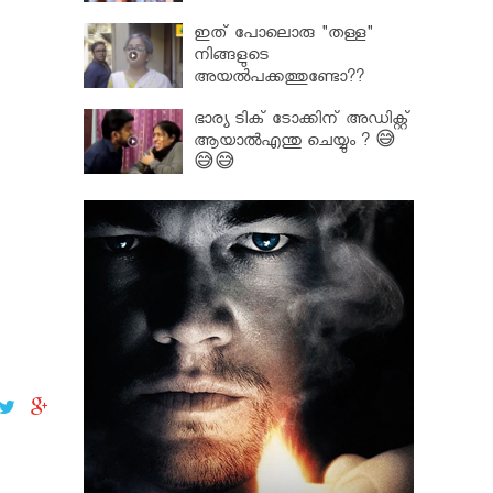
ഇത് പോലൊരു "തള്ള"
നിങ്ങളുടെ
അയല്‍പക്കത്തുണ്ടോ??
ഭാര്യ ടിക് ടോക്കിന് അഡിക്റ്റ്
ആയാൽഎന്തു ചെയ്യും ? 😅
😅😅