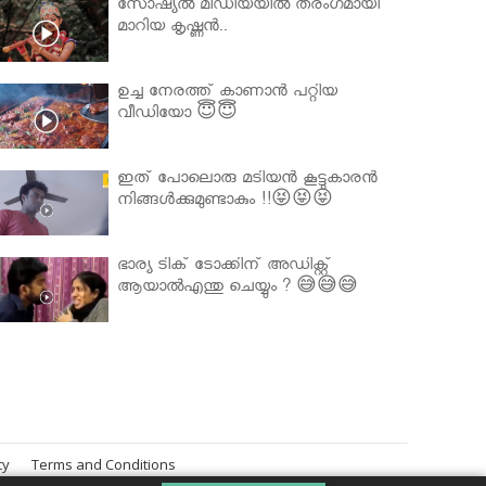
സോഷ്യൽ മീഡിയയിൽ തരംഗമായി
മാറിയ കൃഷ്ണൻ..
ഉച്ച നേരത്ത് കാണാൻ പറ്റിയ
വീഡിയോ 😇😇
ഇത് പോലൊരു മടിയൻ കൂട്ടുകാരൻ
നിങ്ങൾക്കുമുണ്ടാകും !!😝😝😝
ഭാര്യ ടിക് ടോക്കിന് അഡിക്റ്റ്
ആയാൽഎന്തു ചെയ്യും ? 😅😅😅
cy
Terms and Conditions