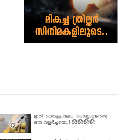
ഇത് കൊള്ളാലോ.. ടെക്നോളജിന്റെ
ഒരു വളർച്ചയെ..!!😱😱😱😱