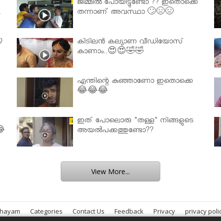
ജിമ്മിൽ പോയിട്ടുണ്ടോ ?? ഇതൊക്കെ
.
തന്നാണ് അവസ്ഥാ 🙄😣😣

കിടിലൻ കല്യാണ വീഡിയോസ്
കാണാം..😍😍🤣🤣
എന്തിന്റെ കുഞ്ഞാണോ ഇതൊക്കെ
😂😂😂
ഇത് പോലൊരു "തള്ള" നിങ്ങളുടെ
😂
അയല്‍പക്കത്തുണ്ടോ??
View More...
bhayam
Categories
Contact Us
Feedback
Privacy
privacy poli