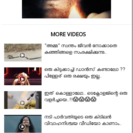
MORE VIDEOS
"അമ്മ" സ്വന്തം ജീവൻ നോക്കാതെ
കുഞ്ഞിങ്ങളെ സംരക്ഷിക്കുന്നു..
ഒരു കിടുക്കാച്ചി ഡാൻസ് കണ്ടാലോ ??
പിള്ളേര് ഒരു രക്ഷയും ഇല്ല..
ഇത് കൊള്ളാലോ.. ടെക്നോളജിന്റെ ഒരു
വളർച്ചയെ..!!😱😱😱😱
നടി പാർവതിയുടെ ഒരു കിടിലൻ
വിവാഹനിശ്ചയ വീഡിയോ കാണാം..