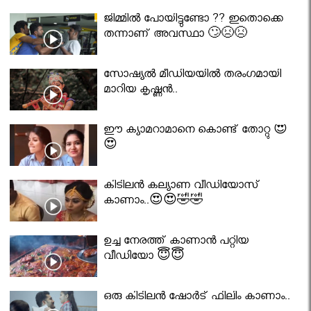
ജിമ്മിൽ പോയിട്ടുണ്ടോ ?? ഇതൊക്കെ
തന്നാണ് അവസ്ഥാ 🙄😣😣
സോഷ്യൽ മീഡിയയിൽ തരംഗമായി
മാറിയ കൃഷ്ണൻ..
ഈ ക്യാമറാമാനെ കൊണ്ട് തോറ്റു 😍
😍
കിടിലൻ കല്യാണ വീഡിയോസ്
കാണാം..😍😍🤣🤣
ഉച്ച നേരത്ത് കാണാൻ പറ്റിയ
വീഡിയോ 😇😇
ഒരു കിടിലൻ ഷോർട് ഫിലിം കാണാം..