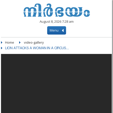
August 8, 2026 7:28 am
Menu
Home
video-gallery
LION ATTACKS A WOMAN IN A CIRCUS....