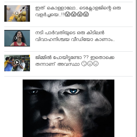
ഇത് കൊള്ളാലോ.. ടെക്നോളജിന്റെ ഒരു
വളർച്ചയെ..!!😱😱😱😱
നടി പാർവതിയുടെ ഒരു കിടിലൻ
വിവാഹനിശ്ചയ വീഡിയോ കാണാം..
ജിമ്മിൽ പോയിട്ടുണ്ടോ ?? ഇതൊക്കെ
തന്നാണ് അവസ്ഥാ 🙄😣😣