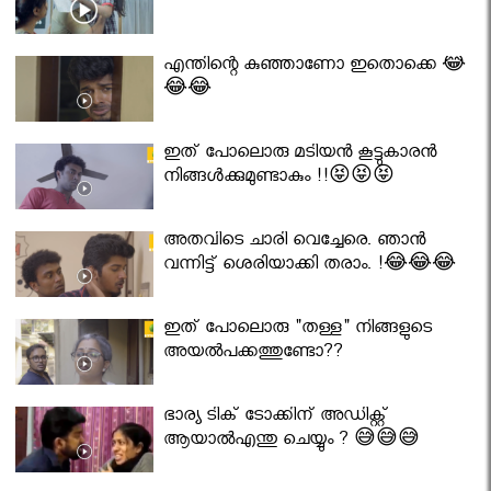
എന്തിന്റെ കുഞ്ഞാണോ ഇതൊക്കെ 😂
😂😂
ഇത് പോലൊരു മടിയൻ കൂട്ടുകാരൻ
നിങ്ങൾക്കുമുണ്ടാകും !!😝😝😝
അതവിടെ ചാരി വെച്ചേരെ. ഞാൻ
വന്നിട്ട് ശെരിയാക്കി തരാം. !😂😂😂
ഇത് പോലൊരു "തള്ള" നിങ്ങളുടെ
അയല്‍പക്കത്തുണ്ടോ??
ഭാര്യ ടിക് ടോക്കിന് അഡിക്റ്റ്
ആയാൽഎന്തു ചെയ്യും ? 😅😅😅