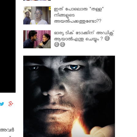
ഇത് പോലൊരു "തള്ള"
നിങ്ങളുടെ
അയല്‍പക്കത്തുണ്ടോ??
ഭാര്യ ടിക് ടോക്കിന് അഡിക്റ്റ്
ആയാൽഎന്തു ചെയ്യും ? 😅
😅😅
ൻ അവർ