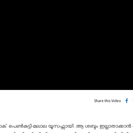
Share this Video
‌ പെണ്‍കുട്ടി-മലാല യൂസഫ്സായി .ആ ശബ്ദം ഇല്ലാതാക്കാ