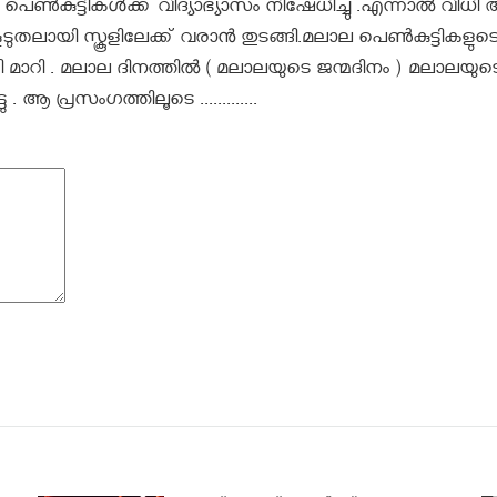
‍കുട്ടികൾക്ക് വിദ്യാഭ്യാസം നിഷേധിച്ചു .എന്നാൽ വിധി
ുതലായി സ്കൂളിലേക്ക് വരാൻ തുടങ്ങി.മലാല പെണ്‍കുട്ടികളുട
റി . മലാല ദിനത്തിൽ ( മലാലയുടെ ജന്മദിനം ) മലാലയുട
 പ്രസംഗത്തിലൂടെ .............