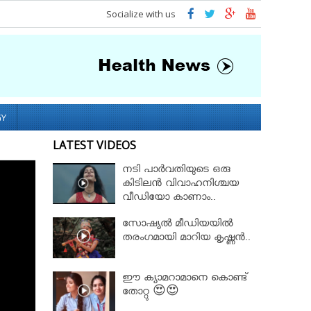
Socialize with us
GY
LATEST VIDEOS
നടി പാർവതിയുടെ ഒരു
കിടിലൻ വിവാഹനിശ്ചയ
വീഡിയോ കാണാം..
സോഷ്യൽ മീഡിയയിൽ
തരംഗമായി മാറിയ കൃഷ്ണൻ..
ഈ ക്യാമറാമാനെ കൊണ്ട്
തോറ്റു 😍😍