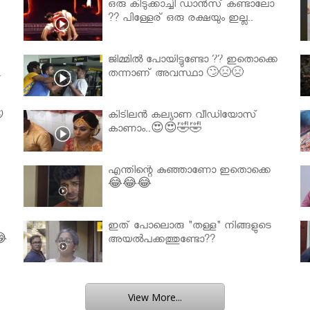
ഒരു കിടുക്കാച്ചി ഡാൻസ് കണ്ടാലോ
?? പിള്ളേര് ഒരു രക്ഷയും ഇല്ല..
ജിമ്മിൽ പോയിട്ടുണ്ടോ ?? ഇതൊക്കെ
.
തന്നാണ് അവസ്ഥാ 🙄😣😣

കിടിലൻ കല്യാണ വീഡിയോസ്
കാണാം..😍😍🤣🤣
എന്തിന്റെ കുഞ്ഞാണോ ഇതൊക്കെ
😂😂😂
ഇത് പോലൊരു "തള്ള" നിങ്ങളുടെ
😂
അയല്‍പക്കത്തുണ്ടോ??
View More...