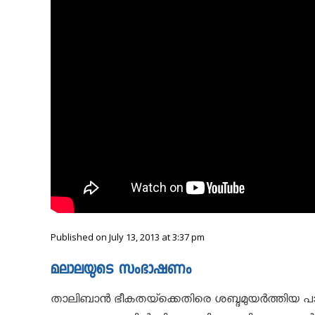
Published on July 13, 2013 at 3:37 pm
മലാലയുടെ സംഭാഷണം
താലിബാൻ ഭീകതയ്ക്കെതിരെ ശബ്ദമുയർത്തിയ പാക്