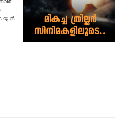
 അവർ
െ
െ യു.ൻ