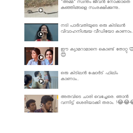
"അമ്മ" സ്വന്തം ജീവൻ നോക്കാതെ
കുഞ്ഞിങ്ങളെ സംരക്ഷിക്കുന്നു..
നടി പാർവതിയുടെ ഒരു കിടിലൻ
വിവാഹനിശ്ചയ വീഡിയോ കാണാം.
ഈ ക്യാമറാമാനെ കൊണ്ട് തോറ്റു 
😍
ഒരു കിടിലൻ ഷോർട് ഫിലിം
കാണാം..
അതവിടെ ചാരി വെച്ചേരെ. ഞാൻ
വന്നിട്ട് ശെരിയാക്കി തരാം. !😂😂