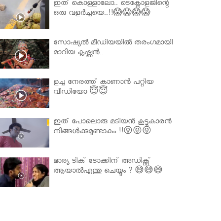
ഇത് കൊള്ളാലോ.. ടെക്നോളജിന്റെ
ഒരു വളർച്ചയെ..!!😱😱😱😱
സോഷ്യൽ മീഡിയയിൽ തരംഗമായി
മാറിയ കൃഷ്ണൻ..
ഉച്ച നേരത്ത് കാണാൻ പറ്റിയ
വീഡിയോ 😇😇
ഇത് പോലൊരു മടിയൻ കൂട്ടുകാരൻ
നിങ്ങൾക്കുമുണ്ടാകും !!😝😝😝
ഭാര്യ ടിക് ടോക്കിന് അഡിക്റ്റ്
ആയാൽഎന്തു ചെയ്യും ? 😅😅😅