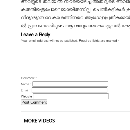
അവളുടെ തലയിൽ നിറയൊഴിച്ചു.അതിലൂടെ അവർ പെണ്
കരുതിയതുപോലെയായിരുന്നില്ല. പെണ്‍കുട്ടികൾ കൂട
വിദ്യാഭ്യാസാവകാശത്തിനറെ ആഗോളപ്രതീകമായി മാ
ൽ പ്രസംഗത്തിലൂടെ ആ ശബ്ദം ലോകം മുഴുവൻ കേട്ടു . ആ
Leave a Reply
Your email address will not be published.
Required fields are marked
*
Comment
*
Name
*
Email
*
Website
MORE VIDEOS