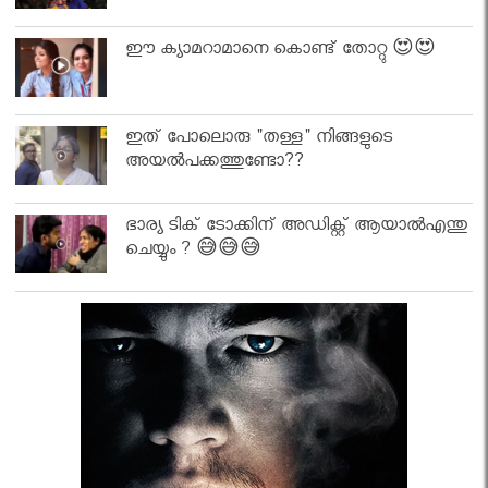
ഈ ക്യാമറാമാനെ കൊണ്ട് തോറ്റു 😍😍
ഇത് പോലൊരു "തള്ള" നിങ്ങളുടെ
അയല്‍പക്കത്തുണ്ടോ??
ഭാര്യ ടിക് ടോക്കിന് അഡിക്റ്റ് ആയാൽഎന്തു
ചെയ്യും ? 😅😅😅