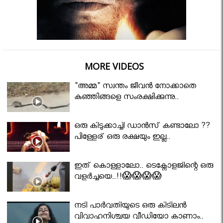
MORE VIDEOS
"അമ്മ" സ്വന്തം ജീവൻ നോക്കാതെ
കുഞ്ഞിങ്ങളെ സംരക്ഷിക്കുന്നു..
ഒരു കിടുക്കാച്ചി ഡാൻസ് കണ്ടാലോ ??
പിള്ളേര് ഒരു രക്ഷയും ഇല്ല..
ഇത് കൊള്ളാലോ.. ടെക്നോളജിന്റെ ഒരു
വളർച്ചയെ..!!😱😱😱😱
നടി പാർവതിയുടെ ഒരു കിടിലൻ
വിവാഹനിശ്ചയ വീഡിയോ കാണാം..