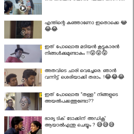
എന്തിന്റെ കുഞ്ഞാണോ ഇതൊക്കെ 😂
😂😂
ഇത് പോലൊരു മടിയൻ കൂട്ടുകാരൻ
നിങ്ങൾക്കുമുണ്ടാകും !!😝😝😝
അതവിടെ ചാരി വെച്ചേരെ. ഞാൻ
വന്നിട്ട് ശെരിയാക്കി തരാം. !😂😂😂
ഇത് പോലൊരു "തള്ള" നിങ്ങളുടെ
അയല്‍പക്കത്തുണ്ടോ??
ഭാര്യ ടിക് ടോക്കിന് അഡിക്റ്റ്
ആയാൽഎന്തു ചെയ്യും ? 😅😅😅