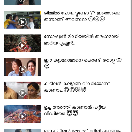
ജിമ്മിൽ പോയിട്ടുണ്ടോ ?? ഇതൊക്കെ
തന്നാണ് അവസ്ഥാ 🙄😣😣
സോഷ്യൽ മീഡിയയിൽ തരംഗമായി
മാറിയ കൃഷ്ണൻ..
ഈ ക്യാമറാമാനെ കൊണ്ട് തോറ്റു 😍
😍
കിടിലൻ കല്യാണ വീഡിയോസ്
കാണാം..😍😍🤣🤣
ഉച്ച നേരത്ത് കാണാൻ പറ്റിയ
വീഡിയോ 😇😇
ഒരു കിടിലൻ ഷോർട് ഫിലിം കാണാം..