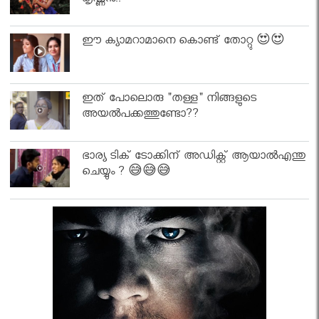
കൃഷ്ണൻ..
ഈ ക്യാമറാമാനെ കൊണ്ട് തോറ്റു 😍😍
ഇത് പോലൊരു "തള്ള" നിങ്ങളുടെ
അയല്‍പക്കത്തുണ്ടോ??
ഭാര്യ ടിക് ടോക്കിന് അഡിക്റ്റ് ആയാൽഎന്തു
ചെയ്യും ? 😅😅😅