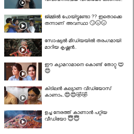
വിവാഹനിശ്ചയ വീഡിയോ കാണാം..
ജിമ്മിൽ പോയിട്ടുണ്ടോ ?? ഇതൊക്കെ
തന്നാണ് അവസ്ഥാ 🙄😣😣
സോഷ്യൽ മീഡിയയിൽ തരംഗമായി
മാറിയ കൃഷ്ണൻ..
ഈ ക്യാമറാമാനെ കൊണ്ട് തോറ്റു 😍
😍
കിടിലൻ കല്യാണ വീഡിയോസ്
കാണാം..😍😍🤣🤣
ഉച്ച നേരത്ത് കാണാൻ പറ്റിയ
വീഡിയോ 😇😇