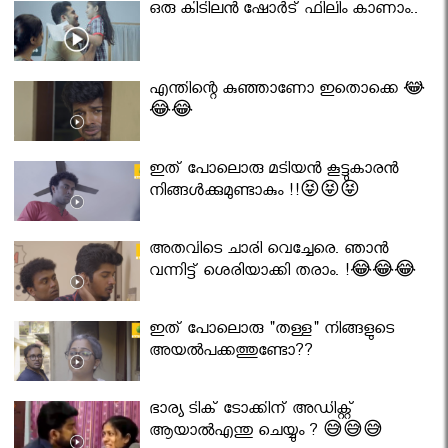
ഒരു കിടിലൻ ഷോർട് ഫിലിം കാണാം..
എന്തിന്റെ കുഞ്ഞാണോ ഇതൊക്കെ 😂
😂😂
ഇത് പോലൊരു മടിയൻ കൂട്ടുകാരൻ
നിങ്ങൾക്കുമുണ്ടാകും !!😝😝😝
അതവിടെ ചാരി വെച്ചേരെ. ഞാൻ
വന്നിട്ട് ശെരിയാക്കി തരാം. !😂😂😂
ഇത് പോലൊരു "തള്ള" നിങ്ങളുടെ
അയല്‍പക്കത്തുണ്ടോ??
ഭാര്യ ടിക് ടോക്കിന് അഡിക്റ്റ്
ആയാൽഎന്തു ചെയ്യും ? 😅😅😅