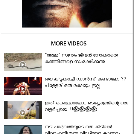
MORE VIDEOS
"അമ്മ" സ്വന്തം ജീവൻ നോക്കാതെ
കുഞ്ഞിങ്ങളെ സംരക്ഷിക്കുന്നു..
ഒരു കിടുക്കാച്ചി ഡാൻസ് കണ്ടാലോ ??
പിള്ളേര് ഒരു രക്ഷയും ഇല്ല..
ഇത് കൊള്ളാലോ.. ടെക്നോളജിന്റെ ഒരു
വളർച്ചയെ..!!😱😱😱😱
നടി പാർവതിയുടെ ഒരു കിടിലൻ