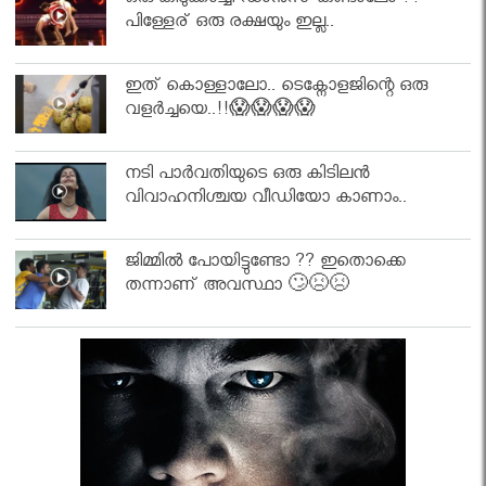
ഒരു കിടുക്കാച്ചി ഡാൻസ് കണ്ടാലോ ??
പിള്ളേര് ഒരു രക്ഷയും ഇല്ല..
ഇത് കൊള്ളാലോ.. ടെക്നോളജിന്റെ ഒരു
വളർച്ചയെ..!!😱😱😱😱
നടി പാർവതിയുടെ ഒരു കിടിലൻ
വിവാഹനിശ്ചയ വീഡിയോ കാണാം..
ജിമ്മിൽ പോയിട്ടുണ്ടോ ?? ഇതൊക്കെ
തന്നാണ് അവസ്ഥാ 🙄😣😣