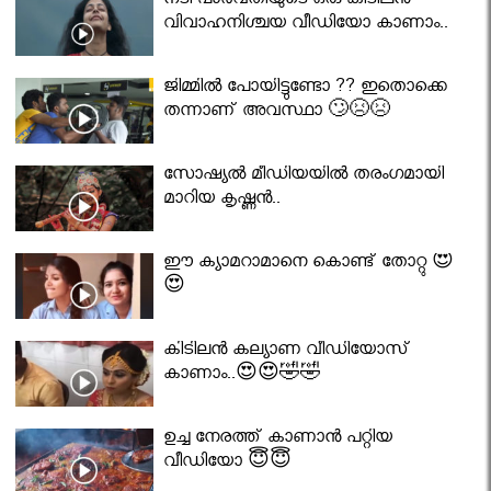
നടി പാർവതിയുടെ ഒരു കിടിലൻ
വിവാഹനിശ്ചയ വീഡിയോ കാണാം..
ജിമ്മിൽ പോയിട്ടുണ്ടോ ?? ഇതൊക്കെ
തന്നാണ് അവസ്ഥാ 🙄😣😣
സോഷ്യൽ മീഡിയയിൽ തരംഗമായി
മാറിയ കൃഷ്ണൻ..
ഈ ക്യാമറാമാനെ കൊണ്ട് തോറ്റു 😍
😍
കിടിലൻ കല്യാണ വീഡിയോസ്
കാണാം..😍😍🤣🤣
ഉച്ച നേരത്ത് കാണാൻ പറ്റിയ
വീഡിയോ 😇😇