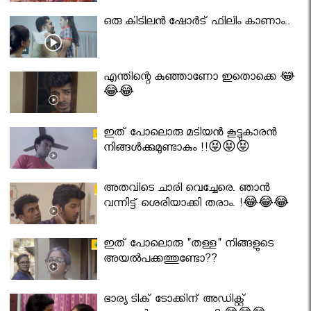
ഒരു കിടിലൻ ഷോർട് ഫിലിം കാണാം..
എന്തിന്റെ കുഞ്ഞാണോ ഇതൊക്കെ 😂
😂😂
ഇത് പോലൊരു മടിയൻ കൂട്ടുകാരൻ
നിങ്ങൾക്കുമുണ്ടാകും !!😝😝😝
അതവിടെ ചാരി വെച്ചേരെ. ഞാൻ
വന്നിട്ട് ശെരിയാക്കി തരാം. !😂😂😂
ഇത് പോലൊരു "തള്ള" നിങ്ങളുടെ
അയല്‍പക്കത്തുണ്ടോ??
ഭാര്യ ടിക് ടോക്കിന് അഡിക്റ്റ്