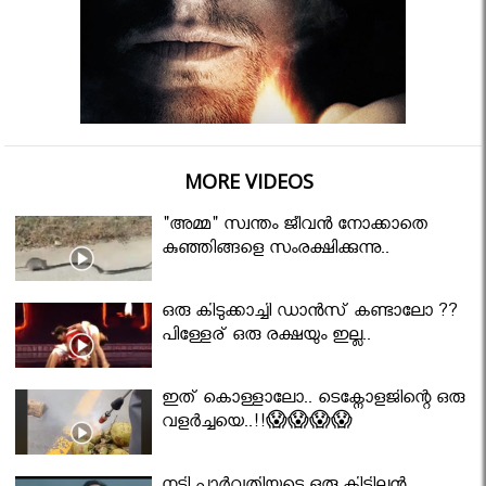
MORE VIDEOS
"അമ്മ" സ്വന്തം ജീവൻ നോക്കാതെ
കുഞ്ഞിങ്ങളെ സംരക്ഷിക്കുന്നു..
ഒരു കിടുക്കാച്ചി ഡാൻസ് കണ്ടാലോ ??
പിള്ളേര് ഒരു രക്ഷയും ഇല്ല..
ഇത് കൊള്ളാലോ.. ടെക്നോളജിന്റെ ഒരു
വളർച്ചയെ..!!😱😱😱😱