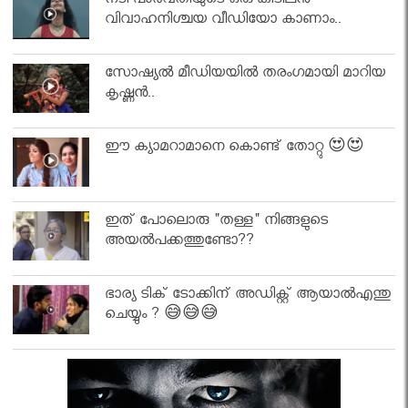
നടി പാർവതിയുടെ ഒരു കിടിലൻ
വിവാഹനിശ്ചയ വീഡിയോ കാണാം..
സോഷ്യൽ മീഡിയയിൽ തരംഗമായി മാറിയ
കൃഷ്ണൻ..
ഈ ക്യാമറാമാനെ കൊണ്ട് തോറ്റു 😍😍
ഇത് പോലൊരു "തള്ള" നിങ്ങളുടെ
അയല്‍പക്കത്തുണ്ടോ??
ഭാര്യ ടിക് ടോക്കിന് അഡിക്റ്റ് ആയാൽഎന്തു
ചെയ്യും ? 😅😅😅