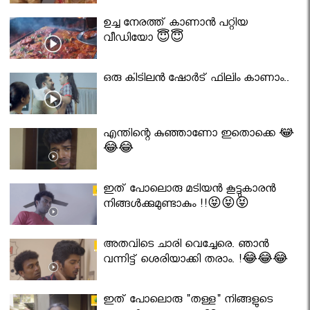
ഉച്ച നേരത്ത് കാണാൻ പറ്റിയ
വീഡിയോ 😇😇
ഒരു കിടിലൻ ഷോർട് ഫിലിം കാണാം..
എന്തിന്റെ കുഞ്ഞാണോ ഇതൊക്കെ 😂
😂😂
ഇത് പോലൊരു മടിയൻ കൂട്ടുകാരൻ
നിങ്ങൾക്കുമുണ്ടാകും !!😝😝😝
അതവിടെ ചാരി വെച്ചേരെ. ഞാൻ
വന്നിട്ട് ശെരിയാക്കി തരാം. !😂😂😂
ഇത് പോലൊരു "തള്ള" നിങ്ങളുടെ