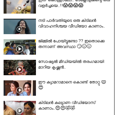
ഇത് കൊള്ളാലോ.. ടെക്നോളജിന്റെ ഒരു
വളർച്ചയെ..!!😱😱😱😱
നടി പാർവതിയുടെ ഒരു കിടിലൻ
വിവാഹനിശ്ചയ വീഡിയോ കാണാം..
ജിമ്മിൽ പോയിട്ടുണ്ടോ ?? ഇതൊക്കെ
തന്നാണ് അവസ്ഥാ 🙄😣😣
സോഷ്യൽ മീഡിയയിൽ തരംഗമായി
മാറിയ കൃഷ്ണൻ..
ഈ ക്യാമറാമാനെ കൊണ്ട് തോറ്റു 😍
😍
കിടിലൻ കല്യാണ വീഡിയോസ്
കാണാം..😍😍🤣🤣