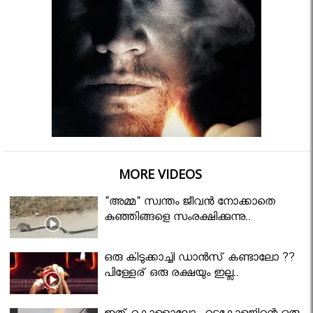
MORE VIDEOS
"അമ്മ" സ്വന്തം ജീവൻ നോക്കാതെ
കുഞ്ഞിങ്ങളെ സംരക്ഷിക്കുന്നു..
ഒരു കിടുക്കാച്ചി ഡാൻസ് കണ്ടാലോ ??
പിള്ളേര് ഒരു രക്ഷയും ഇല്ല..