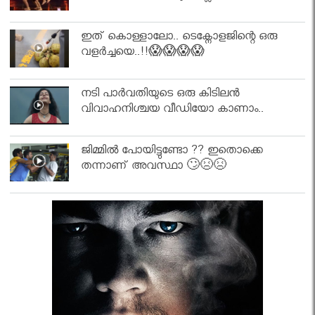
ഇത് കൊള്ളാലോ.. ടെക്നോളജിന്റെ ഒരു
വളർച്ചയെ..!!😱😱😱😱
നടി പാർവതിയുടെ ഒരു കിടിലൻ
വിവാഹനിശ്ചയ വീഡിയോ കാണാം..
ജിമ്മിൽ പോയിട്ടുണ്ടോ ?? ഇതൊക്കെ
തന്നാണ് അവസ്ഥാ 🙄😣😣