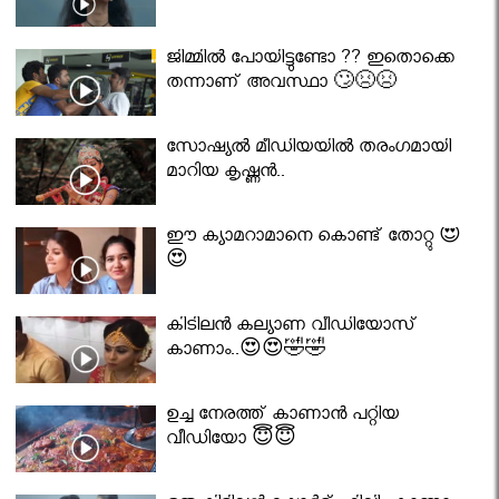
ജിമ്മിൽ പോയിട്ടുണ്ടോ ?? ഇതൊക്കെ
തന്നാണ് അവസ്ഥാ 🙄😣😣
സോഷ്യൽ മീഡിയയിൽ തരംഗമായി
മാറിയ കൃഷ്ണൻ..
ഈ ക്യാമറാമാനെ കൊണ്ട് തോറ്റു 😍
😍
കിടിലൻ കല്യാണ വീഡിയോസ്
കാണാം..😍😍🤣🤣
ഉച്ച നേരത്ത് കാണാൻ പറ്റിയ
വീഡിയോ 😇😇