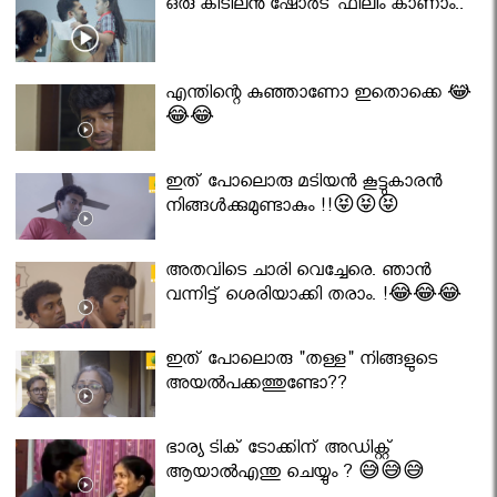
ഒരു കിടിലൻ ഷോർട് ഫിലിം കാണാം..
എന്തിന്റെ കുഞ്ഞാണോ ഇതൊക്കെ 😂
😂😂
ഇത് പോലൊരു മടിയൻ കൂട്ടുകാരൻ
നിങ്ങൾക്കുമുണ്ടാകും !!😝😝😝
അതവിടെ ചാരി വെച്ചേരെ. ഞാൻ
വന്നിട്ട് ശെരിയാക്കി തരാം. !😂😂😂
ഇത് പോലൊരു "തള്ള" നിങ്ങളുടെ
അയല്‍പക്കത്തുണ്ടോ??
ഭാര്യ ടിക് ടോക്കിന് അഡിക്റ്റ്
ആയാൽഎന്തു ചെയ്യും ? 😅😅😅