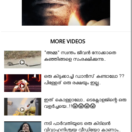
MORE VIDEOS
"അമ്മ" സ്വന്തം ജീവൻ നോക്കാതെ
കുഞ്ഞിങ്ങളെ സംരക്ഷിക്കുന്നു..
ഒരു കിടുക്കാച്ചി ഡാൻസ് കണ്ടാലോ ??
പിള്ളേര് ഒരു രക്ഷയും ഇല്ല..
ഇത് കൊള്ളാലോ.. ടെക്നോളജിന്റെ ഒരു
വളർച്ചയെ..!!😱😱😱😱
നടി പാർവതിയുടെ ഒരു കിടിലൻ
വിവാഹനിശ്ചയ വീഡിയോ കാണാം..