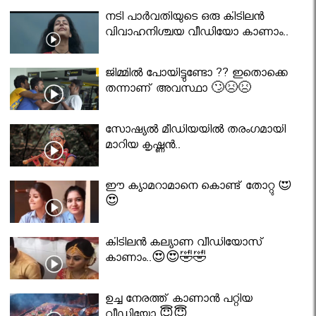
നടി പാർവതിയുടെ ഒരു കിടിലൻ
വിവാഹനിശ്ചയ വീഡിയോ കാണാം..
ജിമ്മിൽ പോയിട്ടുണ്ടോ ?? ഇതൊക്കെ
തന്നാണ് അവസ്ഥാ 🙄😣😣
സോഷ്യൽ മീഡിയയിൽ തരംഗമായി
മാറിയ കൃഷ്ണൻ..
ഈ ക്യാമറാമാനെ കൊണ്ട് തോറ്റു 😍
😍
കിടിലൻ കല്യാണ വീഡിയോസ്
കാണാം..😍😍🤣🤣
ഉച്ച നേരത്ത് കാണാൻ പറ്റിയ