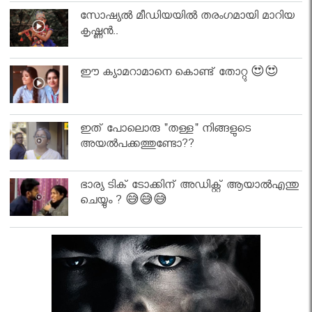
സോഷ്യൽ മീഡിയയിൽ തരംഗമായി മാറിയ
കൃഷ്ണൻ..
ഈ ക്യാമറാമാനെ കൊണ്ട് തോറ്റു 😍😍
ഇത് പോലൊരു "തള്ള" നിങ്ങളുടെ
അയല്‍പക്കത്തുണ്ടോ??
ഭാര്യ ടിക് ടോക്കിന് അഡിക്റ്റ് ആയാൽഎന്തു
ചെയ്യും ? 😅😅😅