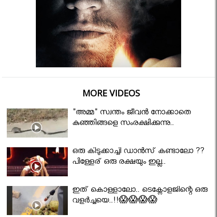
MORE VIDEOS
"അമ്മ" സ്വന്തം ജീവൻ നോക്കാതെ
കുഞ്ഞിങ്ങളെ സംരക്ഷിക്കുന്നു..
ഒരു കിടുക്കാച്ചി ഡാൻസ് കണ്ടാലോ ??
പിള്ളേര് ഒരു രക്ഷയും ഇല്ല..
ഇത് കൊള്ളാലോ.. ടെക്നോളജിന്റെ ഒരു
വളർച്ചയെ..!!😱😱😱😱