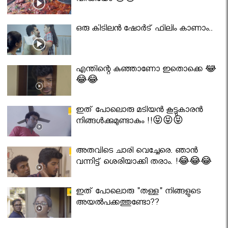
വീഡിയോ 😇😇
ഒരു കിടിലൻ ഷോർട് ഫിലിം കാണാം..
എന്തിന്റെ കുഞ്ഞാണോ ഇതൊക്കെ 😂
😂😂
ഇത് പോലൊരു മടിയൻ കൂട്ടുകാരൻ
നിങ്ങൾക്കുമുണ്ടാകും !!😝😝😝
അതവിടെ ചാരി വെച്ചേരെ. ഞാൻ
വന്നിട്ട് ശെരിയാക്കി തരാം. !😂😂😂
ഇത് പോലൊരു "തള്ള" നിങ്ങളുടെ
അയല്‍പക്കത്തുണ്ടോ??