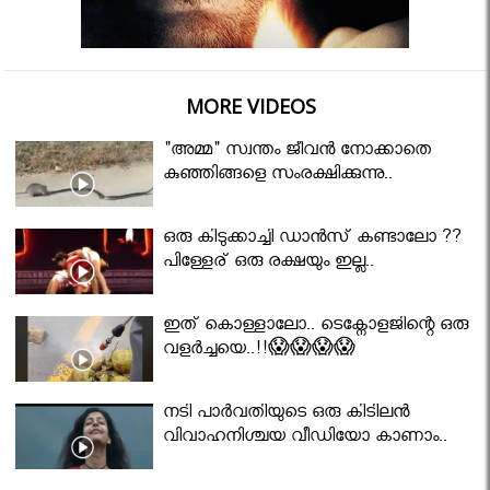
MORE VIDEOS
"അമ്മ" സ്വന്തം ജീവൻ നോക്കാതെ
കുഞ്ഞിങ്ങളെ സംരക്ഷിക്കുന്നു..
ഒരു കിടുക്കാച്ചി ഡാൻസ് കണ്ടാലോ ??
പിള്ളേര് ഒരു രക്ഷയും ഇല്ല..
ഇത് കൊള്ളാലോ.. ടെക്നോളജിന്റെ ഒരു
വളർച്ചയെ..!!😱😱😱😱
നടി പാർവതിയുടെ ഒരു കിടിലൻ
വിവാഹനിശ്ചയ വീഡിയോ കാണാം..