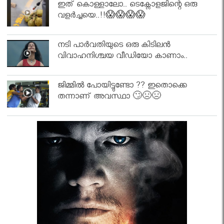
ഇത് കൊള്ളാലോ.. ടെക്നോളജിന്റെ ഒരു
വളർച്ചയെ..!!😱😱😱😱
നടി പാർവതിയുടെ ഒരു കിടിലൻ
വിവാഹനിശ്ചയ വീഡിയോ കാണാം..
ജിമ്മിൽ പോയിട്ടുണ്ടോ ?? ഇതൊക്കെ
തന്നാണ് അവസ്ഥാ 🙄😣😣