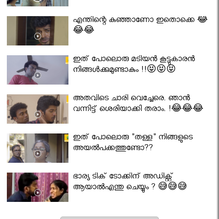
എന്തിന്റെ കുഞ്ഞാണോ ഇതൊക്കെ 😂
😂😂
ഇത് പോലൊരു മടിയൻ കൂട്ടുകാരൻ
നിങ്ങൾക്കുമുണ്ടാകും !!😝😝😝
അതവിടെ ചാരി വെച്ചേരെ. ഞാൻ
വന്നിട്ട് ശെരിയാക്കി തരാം. !😂😂😂
ഇത് പോലൊരു "തള്ള" നിങ്ങളുടെ
അയല്‍പക്കത്തുണ്ടോ??
ഭാര്യ ടിക് ടോക്കിന് അഡിക്റ്റ്
ആയാൽഎന്തു ചെയ്യും ? 😅😅😅