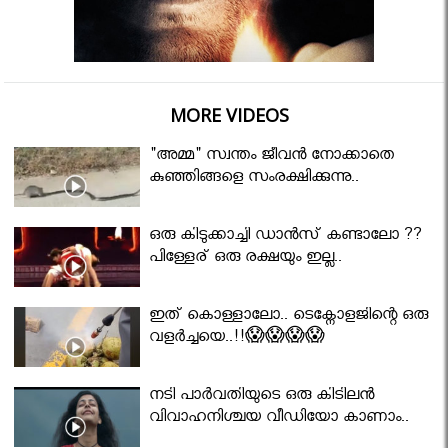
MORE VIDEOS
"അമ്മ" സ്വന്തം ജീവൻ നോക്കാതെ
കുഞ്ഞിങ്ങളെ സംരക്ഷിക്കുന്നു..
ഒരു കിടുക്കാച്ചി ഡാൻസ് കണ്ടാലോ ??
പിള്ളേര് ഒരു രക്ഷയും ഇല്ല..
ഇത് കൊള്ളാലോ.. ടെക്നോളജിന്റെ ഒരു
വളർച്ചയെ..!!😱😱😱😱
നടി പാർവതിയുടെ ഒരു കിടിലൻ
വിവാഹനിശ്ചയ വീഡിയോ കാണാം..