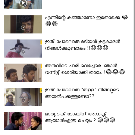
എന്തിന്റെ കുഞ്ഞാണോ ഇതൊക്കെ 😂
😂😂
ഇത് പോലൊരു മടിയൻ കൂട്ടുകാരൻ
നിങ്ങൾക്കുമുണ്ടാകും !!😝😝😝
അതവിടെ ചാരി വെച്ചേരെ. ഞാൻ
വന്നിട്ട് ശെരിയാക്കി തരാം. !😂😂😂
ഇത് പോലൊരു "തള്ള" നിങ്ങളുടെ
അയല്‍പക്കത്തുണ്ടോ??
ഭാര്യ ടിക് ടോക്കിന് അഡിക്റ്റ്
ആയാൽഎന്തു ചെയ്യും ? 😅😅😅