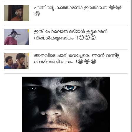
എന്തിന്റെ കുഞ്ഞാണോ ഇതൊക്കെ 😂😂
😂
ഇത് പോലൊരു മടിയൻ കൂട്ടുകാരൻ
നിങ്ങൾക്കുമുണ്ടാകും !!😝😝😝
അതവിടെ ചാരി വെച്ചേരെ. ഞാൻ വന്നിട്ട്
ശെരിയാക്കി തരാം. !😂😂😂