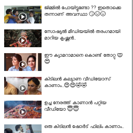
ജിമ്മിൽ പോയിട്ടുണ്ടോ ?? ഇതൊക്കെ
തന്നാണ് അവസ്ഥാ 🙄😣😣
സോഷ്യൽ മീഡിയയിൽ തരംഗമായി
മാറിയ കൃഷ്ണൻ..
ഈ ക്യാമറാമാനെ കൊണ്ട് തോറ്റു 😍
😍
കിടിലൻ കല്യാണ വീഡിയോസ്
കാണാം..😍😍🤣🤣
ഉച്ച നേരത്ത് കാണാൻ പറ്റിയ
വീഡിയോ 😇😇
ഒരു കിടിലൻ ഷോർട് ഫിലിം കാണാം..