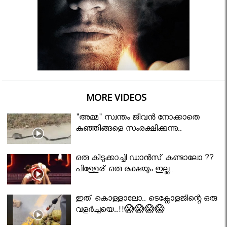
MORE VIDEOS
"അമ്മ" സ്വന്തം ജീവൻ നോക്കാതെ
കുഞ്ഞിങ്ങളെ സംരക്ഷിക്കുന്നു..
ഒരു കിടുക്കാച്ചി ഡാൻസ് കണ്ടാലോ ??
പിള്ളേര് ഒരു രക്ഷയും ഇല്ല..
ഇത് കൊള്ളാലോ.. ടെക്നോളജിന്റെ ഒരു
വളർച്ചയെ..!!😱😱😱😱