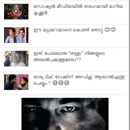
സോഷ്യൽ മീഡിയയിൽ തരംഗമായി മാറിയ
കൃഷ്ണൻ..
ഈ ക്യാമറാമാനെ കൊണ്ട് തോറ്റു 😍😍
ഇത് പോലൊരു "തള്ള" നിങ്ങളുടെ
അയല്‍പക്കത്തുണ്ടോ??
ഭാര്യ ടിക് ടോക്കിന് അഡിക്റ്റ് ആയാൽഎന്തു
ചെയ്യും ? 😅😅😅