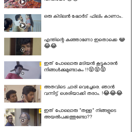
വീഡിയോ 😇😇
ഒരു കിടിലൻ ഷോർട് ഫിലിം കാണാം..
എന്തിന്റെ കുഞ്ഞാണോ ഇതൊക്കെ 😂
😂😂
ഇത് പോലൊരു മടിയൻ കൂട്ടുകാരൻ
നിങ്ങൾക്കുമുണ്ടാകും !!😝😝😝
അതവിടെ ചാരി വെച്ചേരെ. ഞാൻ
വന്നിട്ട് ശെരിയാക്കി തരാം. !😂😂😂
ഇത് പോലൊരു "തള്ള" നിങ്ങളുടെ
അയല്‍പക്കത്തുണ്ടോ??