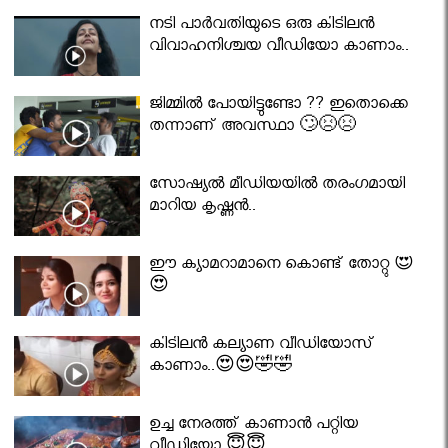
നടി പാർവതിയുടെ ഒരു കിടിലൻ
വിവാഹനിശ്ചയ വീഡിയോ കാണാം..
ജിമ്മിൽ പോയിട്ടുണ്ടോ ?? ഇതൊക്കെ
തന്നാണ് അവസ്ഥാ 🙄😣😣
സോഷ്യൽ മീഡിയയിൽ തരംഗമായി
മാറിയ കൃഷ്ണൻ..
ഈ ക്യാമറാമാനെ കൊണ്ട് തോറ്റു 😍
😍
കിടിലൻ കല്യാണ വീഡിയോസ്
കാണാം..😍😍🤣🤣
ഉച്ച നേരത്ത് കാണാൻ പറ്റിയ