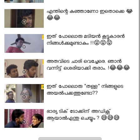
എന്തിന്റെ കുഞ്ഞാണോ ഇതൊക്കെ 😂
😂😂
ഇത് പോലൊരു മടിയൻ കൂട്ടുകാരൻ
നിങ്ങൾക്കുമുണ്ടാകും !!😝😝😝
അതവിടെ ചാരി വെച്ചേരെ. ഞാൻ
വന്നിട്ട് ശെരിയാക്കി തരാം. !😂😂😂
ഇത് പോലൊരു "തള്ള" നിങ്ങളുടെ
അയല്‍പക്കത്തുണ്ടോ??
ഭാര്യ ടിക് ടോക്കിന് അഡിക്റ്റ്
ആയാൽഎന്തു ചെയ്യും ? 😅😅😅