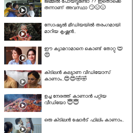
ജിമ്മിൽ പോയിട്ടുണ്ടോ ?? ഇതൊക്കെ
തന്നാണ് അവസ്ഥാ 🙄😣😣
സോഷ്യൽ മീഡിയയിൽ തരംഗമായി
മാറിയ കൃഷ്ണൻ..
ഈ ക്യാമറാമാനെ കൊണ്ട് തോറ്റു 😍
😍
കിടിലൻ കല്യാണ വീഡിയോസ്
കാണാം..😍😍🤣🤣
ഉച്ച നേരത്ത് കാണാൻ പറ്റിയ
വീഡിയോ 😇😇
ഒരു കിടിലൻ ഷോർട് ഫിലിം കാണാം..