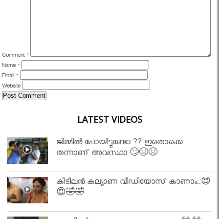
Comment
*
Name
*
Email
*
Website
LATEST VIDEOS
ജിമ്മിൽ പോയിട്ടുണ്ടോ ?? ഇതൊക്കെ
തന്നാണ് അവസ്ഥാ 🙄😣😣
കിടിലൻ കല്യാണ വീഡിയോസ് കാണാം..😍
😍🤣🤣