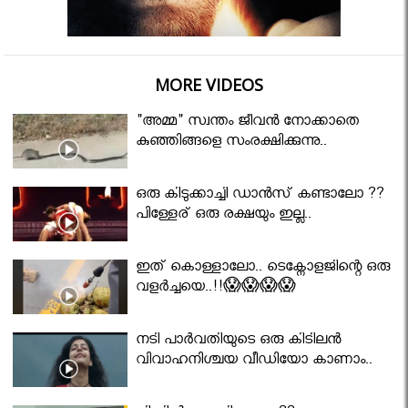
MORE VIDEOS
"അമ്മ" സ്വന്തം ജീവൻ നോക്കാതെ
കുഞ്ഞിങ്ങളെ സംരക്ഷിക്കുന്നു..
ഒരു കിടുക്കാച്ചി ഡാൻസ് കണ്ടാലോ ??
പിള്ളേര് ഒരു രക്ഷയും ഇല്ല..
ഇത് കൊള്ളാലോ.. ടെക്നോളജിന്റെ ഒരു
വളർച്ചയെ..!!😱😱😱😱
നടി പാർവതിയുടെ ഒരു കിടിലൻ
വിവാഹനിശ്ചയ വീഡിയോ കാണാം..