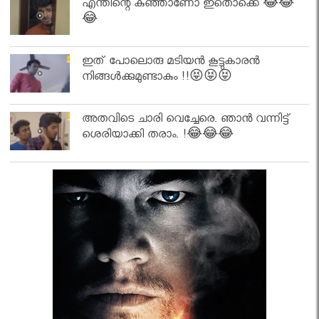
എന്തിന്റെ കുഞ്ഞാണോ ഇതൊക്കെ 😂😂
😂
ഇത് പോലൊരു മടിയൻ കൂട്ടുകാരൻ
നിങ്ങൾക്കുമുണ്ടാകും !!😝😝😝
അതവിടെ ചാരി വെച്ചേരെ. ഞാൻ വന്നിട്ട്
ശെരിയാക്കി തരാം. !😂😂😂