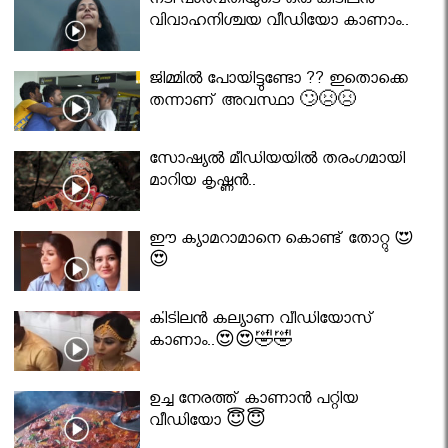
നടി പാർവതിയുടെ ഒരു കിടിലൻ
വിവാഹനിശ്ചയ വീഡിയോ കാണാം..
ജിമ്മിൽ പോയിട്ടുണ്ടോ ?? ഇതൊക്കെ
തന്നാണ് അവസ്ഥാ 🙄😣😣
സോഷ്യൽ മീഡിയയിൽ തരംഗമായി
മാറിയ കൃഷ്ണൻ..
ഈ ക്യാമറാമാനെ കൊണ്ട് തോറ്റു 😍
😍
കിടിലൻ കല്യാണ വീഡിയോസ്
കാണാം..😍😍🤣🤣
ഉച്ച നേരത്ത് കാണാൻ പറ്റിയ
വീഡിയോ 😇😇