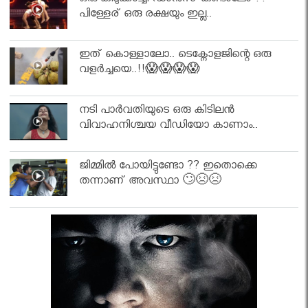
ഒരു കിടുക്കാച്ചി ഡാൻസ് കണ്ടാലോ ??
പിള്ളേര് ഒരു രക്ഷയും ഇല്ല..
ഇത് കൊള്ളാലോ.. ടെക്നോളജിന്റെ ഒരു
വളർച്ചയെ..!!😱😱😱😱
നടി പാർവതിയുടെ ഒരു കിടിലൻ
വിവാഹനിശ്ചയ വീഡിയോ കാണാം..
ജിമ്മിൽ പോയിട്ടുണ്ടോ ?? ഇതൊക്കെ
തന്നാണ് അവസ്ഥാ 🙄😣😣