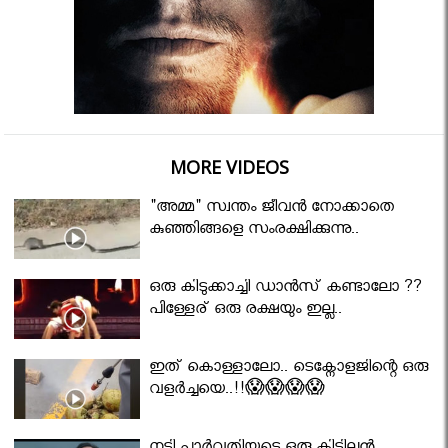
MORE VIDEOS
"അമ്മ" സ്വന്തം ജീവൻ നോക്കാതെ
കുഞ്ഞിങ്ങളെ സംരക്ഷിക്കുന്നു..
ഒരു കിടുക്കാച്ചി ഡാൻസ് കണ്ടാലോ ??
പിള്ളേര് ഒരു രക്ഷയും ഇല്ല..
ഇത് കൊള്ളാലോ.. ടെക്നോളജിന്റെ ഒരു
വളർച്ചയെ..!!😱😱😱😱