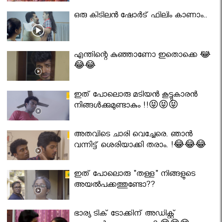
ഒരു കിടിലൻ ഷോർട് ഫിലിം കാണാം..
എന്തിന്റെ കുഞ്ഞാണോ ഇതൊക്കെ 😂
😂😂
ഇത് പോലൊരു മടിയൻ കൂട്ടുകാരൻ
നിങ്ങൾക്കുമുണ്ടാകും !!😝😝😝
അതവിടെ ചാരി വെച്ചേരെ. ഞാൻ
വന്നിട്ട് ശെരിയാക്കി തരാം. !😂😂😂
ഇത് പോലൊരു "തള്ള" നിങ്ങളുടെ
അയല്‍പക്കത്തുണ്ടോ??
ഭാര്യ ടിക് ടോക്കിന് അഡിക്റ്റ്