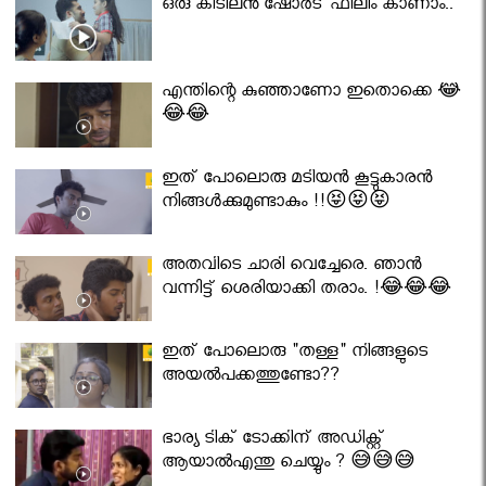
ഒരു കിടിലൻ ഷോർട് ഫിലിം കാണാം..
എന്തിന്റെ കുഞ്ഞാണോ ഇതൊക്കെ 😂
😂😂
ഇത് പോലൊരു മടിയൻ കൂട്ടുകാരൻ
നിങ്ങൾക്കുമുണ്ടാകും !!😝😝😝
അതവിടെ ചാരി വെച്ചേരെ. ഞാൻ
വന്നിട്ട് ശെരിയാക്കി തരാം. !😂😂😂
ഇത് പോലൊരു "തള്ള" നിങ്ങളുടെ
അയല്‍പക്കത്തുണ്ടോ??
ഭാര്യ ടിക് ടോക്കിന് അഡിക്റ്റ്
ആയാൽഎന്തു ചെയ്യും ? 😅😅😅