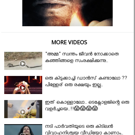
MORE VIDEOS
"അമ്മ" സ്വന്തം ജീവൻ നോക്കാതെ
കുഞ്ഞിങ്ങളെ സംരക്ഷിക്കുന്നു..
ഒരു കിടുക്കാച്ചി ഡാൻസ് കണ്ടാലോ ??
പിള്ളേര് ഒരു രക്ഷയും ഇല്ല..
ഇത് കൊള്ളാലോ.. ടെക്നോളജിന്റെ ഒരു
വളർച്ചയെ..!!😱😱😱😱
നടി പാർവതിയുടെ ഒരു കിടിലൻ
വിവാഹനിശ്ചയ വീഡിയോ കാണാം..