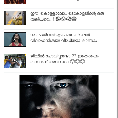
ഇത് കൊള്ളാലോ.. ടെക്നോളജിന്റെ ഒരു
വളർച്ചയെ..!!😱😱😱😱
നടി പാർവതിയുടെ ഒരു കിടിലൻ
വിവാഹനിശ്ചയ വീഡിയോ കാണാം..
ജിമ്മിൽ പോയിട്ടുണ്ടോ ?? ഇതൊക്കെ
തന്നാണ് അവസ്ഥാ 🙄😣😣