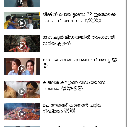
ജിമ്മിൽ പോയിട്ടുണ്ടോ ?? ഇതൊക്കെ
തന്നാണ് അവസ്ഥാ 🙄😣😣
സോഷ്യൽ മീഡിയയിൽ തരംഗമായി
മാറിയ കൃഷ്ണൻ..
ഈ ക്യാമറാമാനെ കൊണ്ട് തോറ്റു 😍
😍
കിടിലൻ കല്യാണ വീഡിയോസ്
കാണാം..😍😍🤣🤣
ഉച്ച നേരത്ത് കാണാൻ പറ്റിയ
വീഡിയോ 😇😇