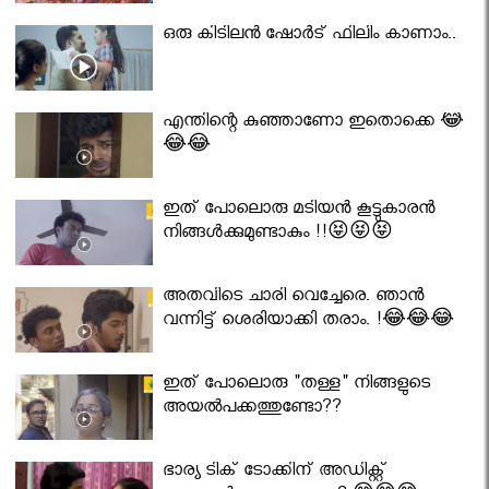
ഒരു കിടിലൻ ഷോർട് ഫിലിം കാണാം..
എന്തിന്റെ കുഞ്ഞാണോ ഇതൊക്കെ 😂
😂😂
ഇത് പോലൊരു മടിയൻ കൂട്ടുകാരൻ
നിങ്ങൾക്കുമുണ്ടാകും !!😝😝😝
അതവിടെ ചാരി വെച്ചേരെ. ഞാൻ
വന്നിട്ട് ശെരിയാക്കി തരാം. !😂😂😂
ഇത് പോലൊരു "തള്ള" നിങ്ങളുടെ
അയല്‍പക്കത്തുണ്ടോ??
ഭാര്യ ടിക് ടോക്കിന് അഡിക്റ്റ്