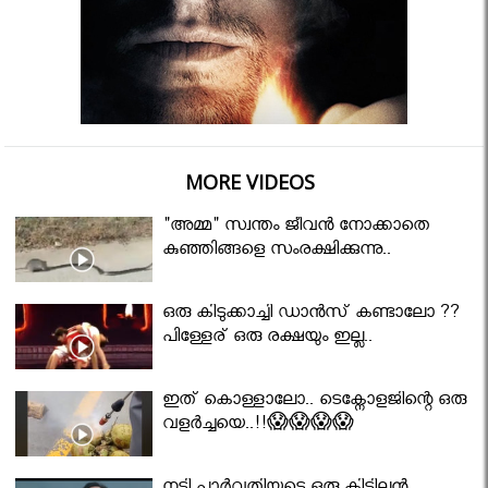
MORE VIDEOS
"അമ്മ" സ്വന്തം ജീവൻ നോക്കാതെ
കുഞ്ഞിങ്ങളെ സംരക്ഷിക്കുന്നു..
ഒരു കിടുക്കാച്ചി ഡാൻസ് കണ്ടാലോ ??
പിള്ളേര് ഒരു രക്ഷയും ഇല്ല..
ഇത് കൊള്ളാലോ.. ടെക്നോളജിന്റെ ഒരു
വളർച്ചയെ..!!😱😱😱😱