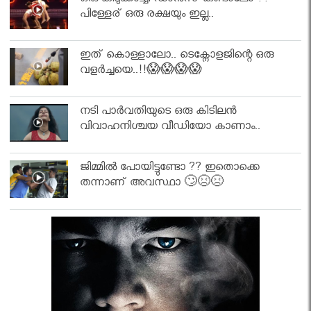
ഒരു കിടുക്കാച്ചി ഡാൻസ് കണ്ടാലോ ??
പിള്ളേര് ഒരു രക്ഷയും ഇല്ല..
ഇത് കൊള്ളാലോ.. ടെക്നോളജിന്റെ ഒരു
വളർച്ചയെ..!!😱😱😱😱
നടി പാർവതിയുടെ ഒരു കിടിലൻ
വിവാഹനിശ്ചയ വീഡിയോ കാണാം..
ജിമ്മിൽ പോയിട്ടുണ്ടോ ?? ഇതൊക്കെ
തന്നാണ് അവസ്ഥാ 🙄😣😣