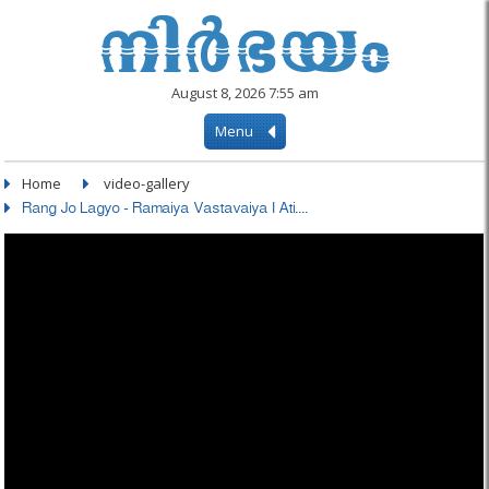
August 8, 2026 7:55 am
Menu
Home
video-gallery
Rang Jo Lagyo - Ramaiya Vastavaiya I Ati....