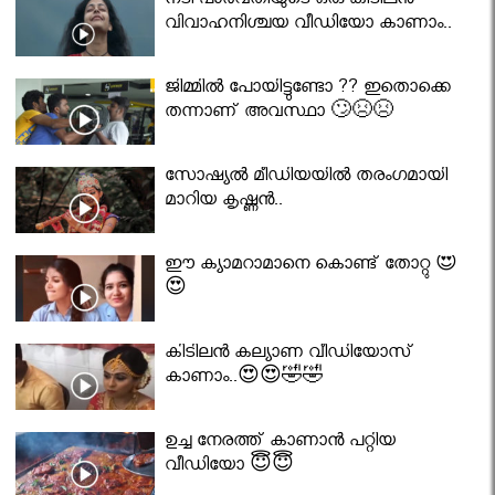
നടി പാർവതിയുടെ ഒരു കിടിലൻ
വിവാഹനിശ്ചയ വീഡിയോ കാണാം..
ജിമ്മിൽ പോയിട്ടുണ്ടോ ?? ഇതൊക്കെ
തന്നാണ് അവസ്ഥാ 🙄😣😣
സോഷ്യൽ മീഡിയയിൽ തരംഗമായി
മാറിയ കൃഷ്ണൻ..
ഈ ക്യാമറാമാനെ കൊണ്ട് തോറ്റു 😍
😍
കിടിലൻ കല്യാണ വീഡിയോസ്
കാണാം..😍😍🤣🤣
ഉച്ച നേരത്ത് കാണാൻ പറ്റിയ
വീഡിയോ 😇😇