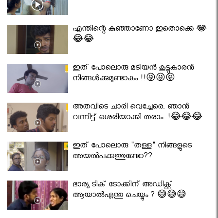
എന്തിന്റെ കുഞ്ഞാണോ ഇതൊക്കെ 😂
😂😂
ഇത് പോലൊരു മടിയൻ കൂട്ടുകാരൻ
നിങ്ങൾക്കുമുണ്ടാകും !!😝😝😝
അതവിടെ ചാരി വെച്ചേരെ. ഞാൻ
വന്നിട്ട് ശെരിയാക്കി തരാം. !😂😂😂
ഇത് പോലൊരു "തള്ള" നിങ്ങളുടെ
അയല്‍പക്കത്തുണ്ടോ??
ഭാര്യ ടിക് ടോക്കിന് അഡിക്റ്റ്
ആയാൽഎന്തു ചെയ്യും ? 😅😅😅