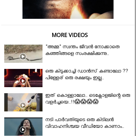
MORE VIDEOS
"അമ്മ" സ്വന്തം ജീവൻ നോക്കാതെ
കുഞ്ഞിങ്ങളെ സംരക്ഷിക്കുന്നു..
ഒരു കിടുക്കാച്ചി ഡാൻസ് കണ്ടാലോ ??
പിള്ളേര് ഒരു രക്ഷയും ഇല്ല..
ഇത് കൊള്ളാലോ.. ടെക്നോളജിന്റെ ഒരു
വളർച്ചയെ..!!😱😱😱😱
നടി പാർവതിയുടെ ഒരു കിടിലൻ
വിവാഹനിശ്ചയ വീഡിയോ കാണാം..