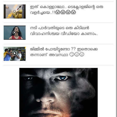
ഇത് കൊള്ളാലോ.. ടെക്നോളജിന്റെ ഒരു
വളർച്ചയെ..!!😱😱😱😱
നടി പാർവതിയുടെ ഒരു കിടിലൻ
വിവാഹനിശ്ചയ വീഡിയോ കാണാം..
ജിമ്മിൽ പോയിട്ടുണ്ടോ ?? ഇതൊക്കെ
തന്നാണ് അവസ്ഥാ 🙄😣😣