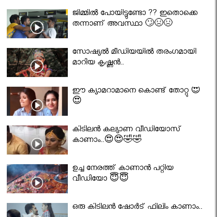
ജിമ്മിൽ പോയിട്ടുണ്ടോ ?? ഇതൊക്കെ
തന്നാണ് അവസ്ഥാ 🙄😣😣
സോഷ്യൽ മീഡിയയിൽ തരംഗമായി
മാറിയ കൃഷ്ണൻ..
ഈ ക്യാമറാമാനെ കൊണ്ട് തോറ്റു 😍
😍
കിടിലൻ കല്യാണ വീഡിയോസ്
കാണാം..😍😍🤣🤣
ഉച്ച നേരത്ത് കാണാൻ പറ്റിയ
വീഡിയോ 😇😇
ഒരു കിടിലൻ ഷോർട് ഫിലിം കാണാം..