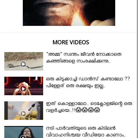
MORE VIDEOS
"അമ്മ" സ്വന്തം ജീവൻ നോക്കാതെ
കുഞ്ഞിങ്ങളെ സംരക്ഷിക്കുന്നു..
ഒരു കിടുക്കാച്ചി ഡാൻസ് കണ്ടാലോ ??
പിള്ളേര് ഒരു രക്ഷയും ഇല്ല..
ഇത് കൊള്ളാലോ.. ടെക്നോളജിന്റെ ഒരു
വളർച്ചയെ..!!😱😱😱😱
നടി പാർവതിയുടെ ഒരു കിടിലൻ
വിവാഹനിശ്ചയ വീഡിയോ കാണാം..