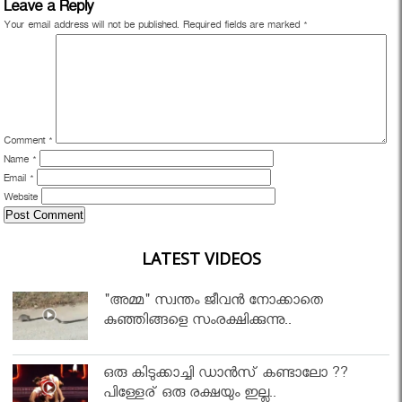
Leave a Reply
Your email address will not be published.
Required fields are marked
*
Comment
*
Name
*
Email
*
Website
LATEST VIDEOS
"അമ്മ" സ്വന്തം ജീവൻ നോക്കാതെ
കുഞ്ഞിങ്ങളെ സംരക്ഷിക്കുന്നു..
ഒരു കിടുക്കാച്ചി ഡാൻസ് കണ്ടാലോ ??
പിള്ളേര് ഒരു രക്ഷയും ഇല്ല..