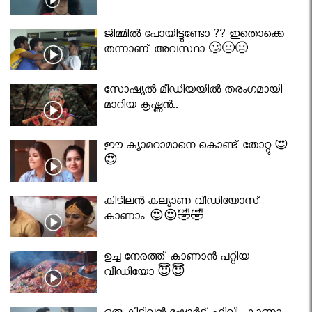
ജിമ്മിൽ പോയിട്ടുണ്ടോ ?? ഇതൊക്കെ
തന്നാണ് അവസ്ഥാ 🙄😣😣
സോഷ്യൽ മീഡിയയിൽ തരംഗമായി
മാറിയ കൃഷ്ണൻ..
ഈ ക്യാമറാമാനെ കൊണ്ട് തോറ്റു 😍
😍
കിടിലൻ കല്യാണ വീഡിയോസ്
കാണാം..😍😍🤣🤣
ഉച്ച നേരത്ത് കാണാൻ പറ്റിയ
വീഡിയോ 😇😇