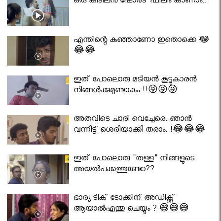
ഒരു കിടിലൻ ഷോർട് ഫിലിം കാണാം..
എന്തിന്റെ കുഞ്ഞാണോ ഇതൊക്കെ 😂
😂😂
ഇത് പോലൊരു മടിയൻ കൂട്ടുകാരൻ
നിങ്ങൾക്കുമുണ്ടാകും !!😝😝😝
അതവിടെ ചാരി വെച്ചേരെ. ഞാൻ
വന്നിട്ട് ശെരിയാക്കി തരാം. !😂😂😂
ഇത് പോലൊരു "തള്ള" നിങ്ങളുടെ
അയല്‍പക്കത്തുണ്ടോ??
ഭാര്യ ടിക് ടോക്കിന് അഡിക്റ്റ്
ആയാൽഎന്തു ചെയ്യും ? 😅😅😅