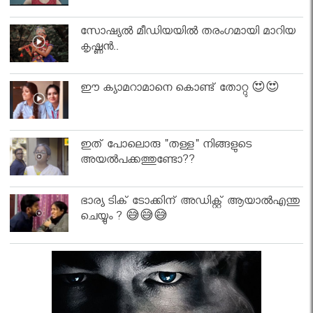
സോഷ്യൽ മീഡിയയിൽ തരംഗമായി മാറിയ
കൃഷ്ണൻ..
ഈ ക്യാമറാമാനെ കൊണ്ട് തോറ്റു 😍😍
ഇത് പോലൊരു "തള്ള" നിങ്ങളുടെ
അയല്‍പക്കത്തുണ്ടോ??
ഭാര്യ ടിക് ടോക്കിന് അഡിക്റ്റ് ആയാൽഎന്തു
ചെയ്യും ? 😅😅😅