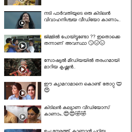
നടി പാർവതിയുടെ ഒരു കിടിലൻ
വിവാഹനിശ്ചയ വീഡിയോ കാണാം..
ജിമ്മിൽ പോയിട്ടുണ്ടോ ?? ഇതൊക്കെ
തന്നാണ് അവസ്ഥാ 🙄😣😣
സോഷ്യൽ മീഡിയയിൽ തരംഗമായി
മാറിയ കൃഷ്ണൻ..
ഈ ക്യാമറാമാനെ കൊണ്ട് തോറ്റു 😍
😍
കിടിലൻ കല്യാണ വീഡിയോസ്
കാണാം..😍😍🤣🤣