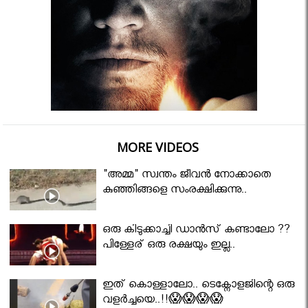
MORE VIDEOS
"അമ്മ" സ്വന്തം ജീവൻ നോക്കാതെ
കുഞ്ഞിങ്ങളെ സംരക്ഷിക്കുന്നു..
ഒരു കിടുക്കാച്ചി ഡാൻസ് കണ്ടാലോ ??
പിള്ളേര് ഒരു രക്ഷയും ഇല്ല..
ഇത് കൊള്ളാലോ.. ടെക്നോളജിന്റെ ഒരു
വളർച്ചയെ..!!😱😱😱😱