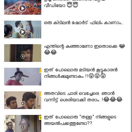
ഉച്ച നേരത്ത് കാണാൻ പറ്റിയ
വീഡിയോ 😇😇
ഒരു കിടിലൻ ഷോർട് ഫിലിം കാണാം..
എന്തിന്റെ കുഞ്ഞാണോ ഇതൊക്കെ 😂
😂😂
ഇത് പോലൊരു മടിയൻ കൂട്ടുകാരൻ
നിങ്ങൾക്കുമുണ്ടാകും !!😝😝😝
അതവിടെ ചാരി വെച്ചേരെ. ഞാൻ
വന്നിട്ട് ശെരിയാക്കി തരാം. !😂😂😂
ഇത് പോലൊരു "തള്ള" നിങ്ങളുടെ
അയല്‍പക്കത്തുണ്ടോ??