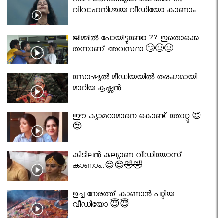
നടി പാർവതിയുടെ ഒരു കിടിലൻ
വിവാഹനിശ്ചയ വീഡിയോ കാണാം..
ജിമ്മിൽ പോയിട്ടുണ്ടോ ?? ഇതൊക്കെ
തന്നാണ് അവസ്ഥാ 🙄😣😣
സോഷ്യൽ മീഡിയയിൽ തരംഗമായി
മാറിയ കൃഷ്ണൻ..
ഈ ക്യാമറാമാനെ കൊണ്ട് തോറ്റു 😍
😍
കിടിലൻ കല്യാണ വീഡിയോസ്
കാണാം..😍😍🤣🤣
ഉച്ച നേരത്ത് കാണാൻ പറ്റിയ
വീഡിയോ 😇😇