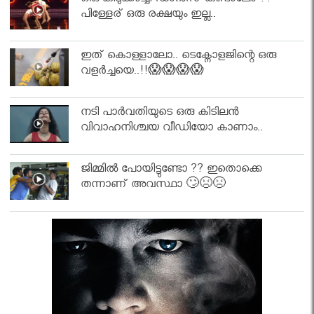
ഒരു കിടുക്കാച്ചി ഡാൻസ് കണ്ടാലോ ??
പിള്ളേര് ഒരു രക്ഷയും ഇല്ല..
ഇത് കൊള്ളാലോ.. ടെക്നോളജിന്റെ ഒരു
വളർച്ചയെ..!!😱😱😱😱
നടി പാർവതിയുടെ ഒരു കിടിലൻ
വിവാഹനിശ്ചയ വീഡിയോ കാണാം..
ജിമ്മിൽ പോയിട്ടുണ്ടോ ?? ഇതൊക്കെ
തന്നാണ് അവസ്ഥാ 🙄😣😣