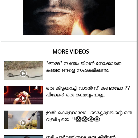
MORE VIDEOS
"അമ്മ" സ്വന്തം ജീവൻ നോക്കാതെ
കുഞ്ഞിങ്ങളെ സംരക്ഷിക്കുന്നു..
ഒരു കിടുക്കാച്ചി ഡാൻസ് കണ്ടാലോ ??
പിള്ളേര് ഒരു രക്ഷയും ഇല്ല..
ഇത് കൊള്ളാലോ.. ടെക്നോളജിന്റെ ഒരു
വളർച്ചയെ..!!😱😱😱😱