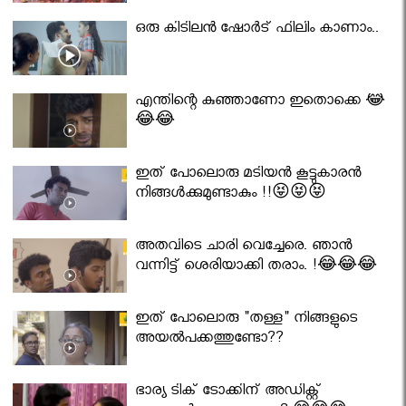
ഒരു കിടിലൻ ഷോർട് ഫിലിം കാണാം..
എന്തിന്റെ കുഞ്ഞാണോ ഇതൊക്കെ 😂
😂😂
ഇത് പോലൊരു മടിയൻ കൂട്ടുകാരൻ
നിങ്ങൾക്കുമുണ്ടാകും !!😝😝😝
അതവിടെ ചാരി വെച്ചേരെ. ഞാൻ
വന്നിട്ട് ശെരിയാക്കി തരാം. !😂😂😂
ഇത് പോലൊരു "തള്ള" നിങ്ങളുടെ
അയല്‍പക്കത്തുണ്ടോ??
ഭാര്യ ടിക് ടോക്കിന് അഡിക്റ്റ്