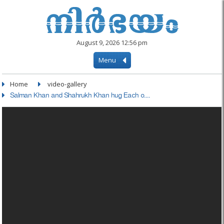
August 9, 2026 12:56 pm
Menu
Home
video-gallery
Salman Khan and Shahrukh Khan hug Each o....