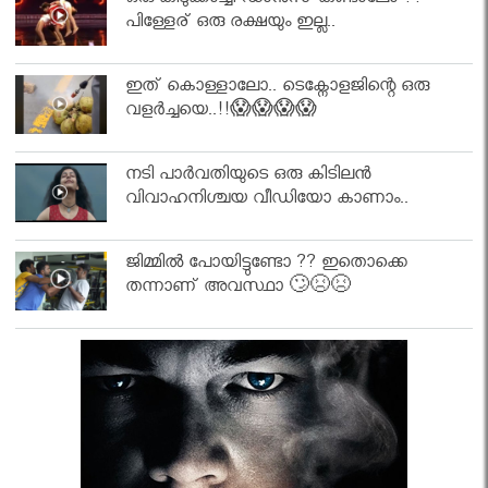
ഒരു കിടുക്കാച്ചി ഡാൻസ് കണ്ടാലോ ??
പിള്ളേര് ഒരു രക്ഷയും ഇല്ല..
ഇത് കൊള്ളാലോ.. ടെക്നോളജിന്റെ ഒരു
വളർച്ചയെ..!!😱😱😱😱
നടി പാർവതിയുടെ ഒരു കിടിലൻ
വിവാഹനിശ്ചയ വീഡിയോ കാണാം..
ജിമ്മിൽ പോയിട്ടുണ്ടോ ?? ഇതൊക്കെ
തന്നാണ് അവസ്ഥാ 🙄😣😣