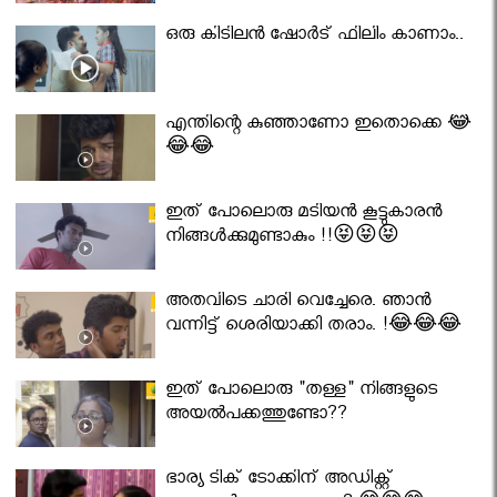
ഒരു കിടിലൻ ഷോർട് ഫിലിം കാണാം..
എന്തിന്റെ കുഞ്ഞാണോ ഇതൊക്കെ 😂
😂😂
ഇത് പോലൊരു മടിയൻ കൂട്ടുകാരൻ
നിങ്ങൾക്കുമുണ്ടാകും !!😝😝😝
അതവിടെ ചാരി വെച്ചേരെ. ഞാൻ
വന്നിട്ട് ശെരിയാക്കി തരാം. !😂😂😂
ഇത് പോലൊരു "തള്ള" നിങ്ങളുടെ
അയല്‍പക്കത്തുണ്ടോ??
ഭാര്യ ടിക് ടോക്കിന് അഡിക്റ്റ്