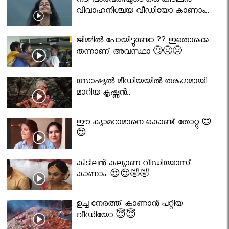
നടി പാർവതിയുടെ ഒരു കിടിലൻ
വിവാഹനിശ്ചയ വീഡിയോ കാണാം..
ജിമ്മിൽ പോയിട്ടുണ്ടോ ?? ഇതൊക്കെ
തന്നാണ് അവസ്ഥാ 🙄😣😣
സോഷ്യൽ മീഡിയയിൽ തരംഗമായി
മാറിയ കൃഷ്ണൻ..
ഈ ക്യാമറാമാനെ കൊണ്ട് തോറ്റു 😍
😍
കിടിലൻ കല്യാണ വീഡിയോസ്
കാണാം..😍😍🤣🤣
ഉച്ച നേരത്ത് കാണാൻ പറ്റിയ
വീഡിയോ 😇😇