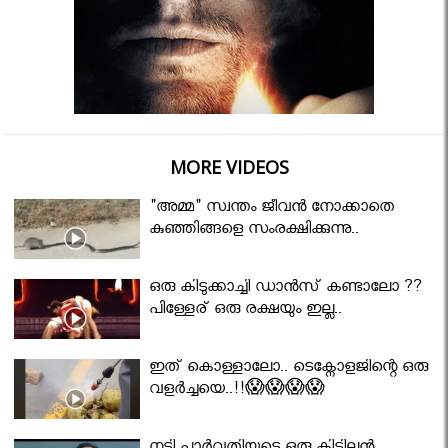
MORE VIDEOS
"അമ്മ" സ്വന്തം ജീവൻ നോക്കാതെ
കുഞ്ഞിങ്ങളെ സംരക്ഷിക്കുന്നു..
ഒരു കിടുക്കാച്ചി ഡാൻസ് കണ്ടാലോ ??
പിള്ളേര് ഒരു രക്ഷയും ഇല്ല..
ഇത് കൊള്ളാലോ.. ടെക്നോളജിന്റെ ഒരു
വളർച്ചയെ..!!😱😱😱😱