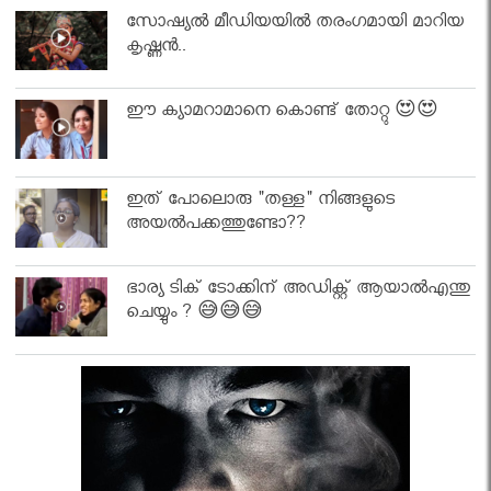
സോഷ്യൽ മീഡിയയിൽ തരംഗമായി മാറിയ
കൃഷ്ണൻ..
ഈ ക്യാമറാമാനെ കൊണ്ട് തോറ്റു 😍😍
ഇത് പോലൊരു "തള്ള" നിങ്ങളുടെ
അയല്‍പക്കത്തുണ്ടോ??
ഭാര്യ ടിക് ടോക്കിന് അഡിക്റ്റ് ആയാൽഎന്തു
ചെയ്യും ? 😅😅😅