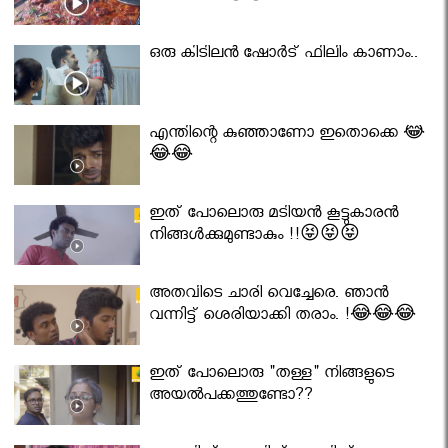
ഒരു കിടിലൻ ഷോർട് ഫിലിം കാണാം..
എന്തിന്റെ കുഞ്ഞാണോ ഇതൊക്കെ 😂
😂😂
ഇത് പോലൊരു മടിയൻ കൂട്ടുകാരൻ
നിങ്ങൾക്കുമുണ്ടാകും !!😝😝😝
അതവിടെ ചാരി വെച്ചേരെ. ഞാൻ
വന്നിട്ട് ശെരിയാക്കി തരാം. !😂😂😂
ഇത് പോലൊരു "തള്ള" നിങ്ങളുടെ
അയല്‍പക്കത്തുണ്ടോ??