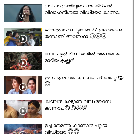
നടി പാർവതിയുടെ ഒരു കിടിലൻ
വിവാഹനിശ്ചയ വീഡിയോ കാണാം..
ജിമ്മിൽ പോയിട്ടുണ്ടോ ?? ഇതൊക്കെ
തന്നാണ് അവസ്ഥാ 🙄😣😣
സോഷ്യൽ മീഡിയയിൽ തരംഗമായി
മാറിയ കൃഷ്ണൻ..
ഈ ക്യാമറാമാനെ കൊണ്ട് തോറ്റു 😍
😍
കിടിലൻ കല്യാണ വീഡിയോസ്
കാണാം..😍😍🤣🤣
ഉച്ച നേരത്ത് കാണാൻ പറ്റിയ
വീഡിയോ 😇😇