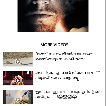
MORE VIDEOS
"അമ്മ" സ്വന്തം ജീവൻ നോക്കാതെ
കുഞ്ഞിങ്ങളെ സംരക്ഷിക്കുന്നു..
ഒരു കിടുക്കാച്ചി ഡാൻസ് കണ്ടാലോ ??
പിള്ളേര് ഒരു രക്ഷയും ഇല്ല..
ഇത് കൊള്ളാലോ.. ടെക്നോളജിന്റെ ഒരു
വളർച്ചയെ..!!😱😱😱😱