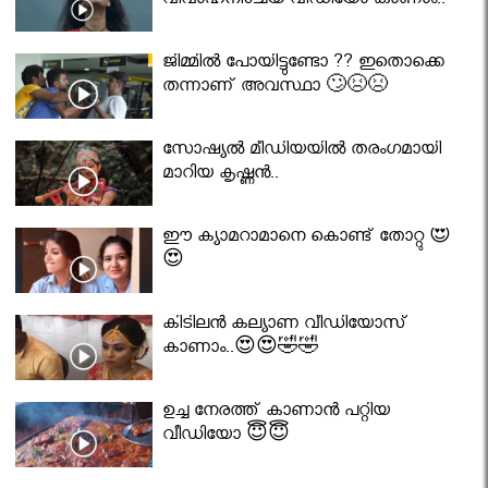
വിവാഹനിശ്ചയ വീഡിയോ കാണാം..
ജിമ്മിൽ പോയിട്ടുണ്ടോ ?? ഇതൊക്കെ
തന്നാണ് അവസ്ഥാ 🙄😣😣
സോഷ്യൽ മീഡിയയിൽ തരംഗമായി
മാറിയ കൃഷ്ണൻ..
ഈ ക്യാമറാമാനെ കൊണ്ട് തോറ്റു 😍
😍
കിടിലൻ കല്യാണ വീഡിയോസ്
കാണാം..😍😍🤣🤣
ഉച്ച നേരത്ത് കാണാൻ പറ്റിയ
വീഡിയോ 😇😇