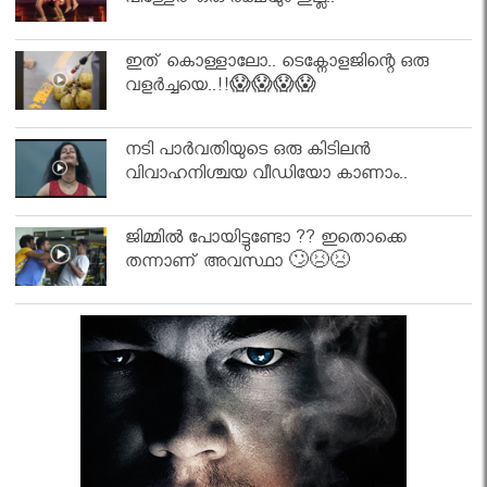
പിള്ളേര് ഒരു രക്ഷയും ഇല്ല..
ഇത് കൊള്ളാലോ.. ടെക്നോളജിന്റെ ഒരു
വളർച്ചയെ..!!😱😱😱😱
നടി പാർവതിയുടെ ഒരു കിടിലൻ
വിവാഹനിശ്ചയ വീഡിയോ കാണാം..
ജിമ്മിൽ പോയിട്ടുണ്ടോ ?? ഇതൊക്കെ
തന്നാണ് അവസ്ഥാ 🙄😣😣