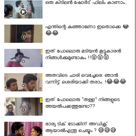
ഒരു കിടിലൻ ഷോർട് ഫിലിം കാണാം..
എന്തിന്റെ കുഞ്ഞാണോ ഇതൊക്കെ 😂
😂😂
ഇത് പോലൊരു മടിയൻ കൂട്ടുകാരൻ
നിങ്ങൾക്കുമുണ്ടാകും !!😝😝😝
അതവിടെ ചാരി വെച്ചേരെ. ഞാൻ
വന്നിട്ട് ശെരിയാക്കി തരാം. !😂😂😂
ഇത് പോലൊരു "തള്ള" നിങ്ങളുടെ
അയല്‍പക്കത്തുണ്ടോ??
ഭാര്യ ടിക് ടോക്കിന് അഡിക്റ്റ്
ആയാൽഎന്തു ചെയ്യും ? 😅😅😅