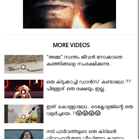
MORE VIDEOS
"അമ്മ" സ്വന്തം ജീവൻ നോക്കാതെ
കുഞ്ഞിങ്ങളെ സംരക്ഷിക്കുന്നു..
ഒരു കിടുക്കാച്ചി ഡാൻസ് കണ്ടാലോ ??
പിള്ളേര് ഒരു രക്ഷയും ഇല്ല..
ഇത് കൊള്ളാലോ.. ടെക്നോളജിന്റെ ഒരു
വളർച്ചയെ..!!😱😱😱😱
നടി പാർവതിയുടെ ഒരു കിടിലൻ