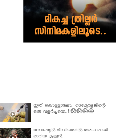
ഇത് കൊള്ളാലോ.. ടെക്നോളജിന്റെ
ഒരു വളർച്ചയെ..!!😱😱😱😱
സോഷ്യൽ മീഡിയയിൽ തരംഗമായി
മാറിയ കൃഷ്ണൻ..