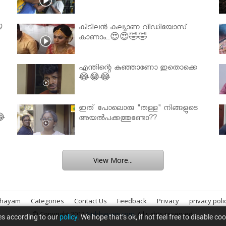

കിടിലൻ കല്യാണ വീഡിയോസ്
കാണാം..😍😍🤣🤣
എന്തിന്റെ കുഞ്ഞാണോ ഇതൊക്കെ
😂😂😂
ഇത് പോലൊരു "തള്ള" നിങ്ങളുടെ
😂
അയല്‍പക്കത്തുണ്ടോ??
View More...
bhayam
Categories
Contact Us
Feedback
Privacy
privacy poli
© Copyright 2013
Nirbhayam.com
. All rights reserved.
es according to our
policy.
We hope that’s ok, if not feel free to disable co