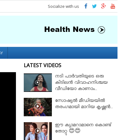
Socialize with us
GY
LATEST VIDEOS
നടി പാർവതിയുടെ ഒരു
കിടിലൻ വിവാഹനിശ്ചയ
വീഡിയോ കാണാം..
സോഷ്യൽ മീഡിയയിൽ
തരംഗമായി മാറിയ കൃഷ്ണൻ..
ഈ ക്യാമറാമാനെ കൊണ്ട്
തോറ്റു 😍😍