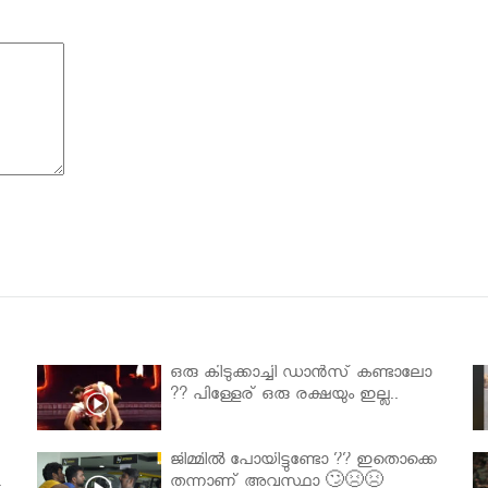
ഒരു കിടുക്കാച്ചി ഡാൻസ് കണ്ടാലോ
?? പിള്ളേര് ഒരു രക്ഷയും ഇല്ല..
ജിമ്മിൽ പോയിട്ടുണ്ടോ ?? ഇതൊക്കെ
.
തന്നാണ് അവസ്ഥാ 🙄😣😣