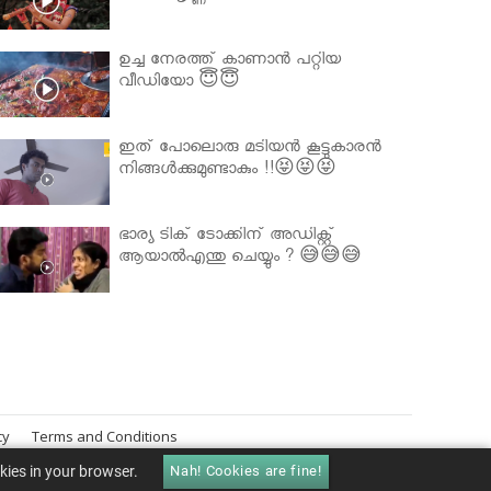
ഉച്ച നേരത്ത് കാണാൻ പറ്റിയ
വീഡിയോ 😇😇
ഇത് പോലൊരു മടിയൻ കൂട്ടുകാരൻ
നിങ്ങൾക്കുമുണ്ടാകും !!😝😝😝
ഭാര്യ ടിക് ടോക്കിന് അഡിക്റ്റ്
ആയാൽഎന്തു ചെയ്യും ? 😅😅😅
cy
Terms and Conditions
okies in your browser.
Nah! Cookies are fine!