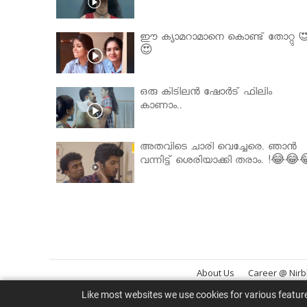
ഈ ക്യാമറാമാനെ കൊണ്ട് തോറ്റു 
😍
ഒരു കിടിലൻ ഷോർട് ഫിലിം
കാണാം..
അതവിടെ ചാരി വെച്ചേരെ. ഞാൻ
വന്നിട്ട് ശെരിയാക്കി തരാം. !😂😂
About Us
Career @ Nir
Like most websites we use cookies for various featur