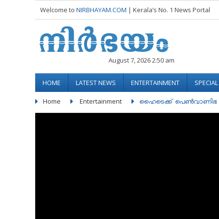
Welcome to
NIRBHAYAM.COM
| Kerala’s No. 1 News Portal
August 7, 2026 2:50 am
HOME
LATEST NEWS
ENTERTAINMENT
SPECIA
Home
Entertainment
ഹൈടെക്ക് പെണ്‍വാണിഭ റാക