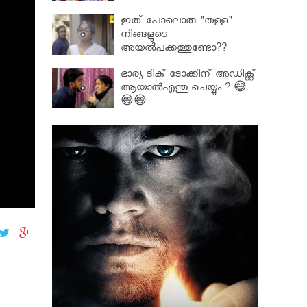
ഇത് പോലൊരു "തള്ള"
നിങ്ങളുടെ
അയല്‍പക്കത്തുണ്ടോ??
ഭാര്യ ടിക് ടോക്കിന് അഡിക്റ്റ്
ആയാൽഎന്തു ചെയ്യും ? 😅
😅😅