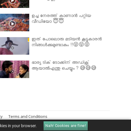
ഉച്ച നേരത്ത് കാണാൻ പറ്റിയ
വീഡിയോ 😇😇
ഇത് പോലൊരു മടിയൻ കൂട്ടുകാരൻ
നിങ്ങൾക്കുമുണ്ടാകും !!😝😝😝
ഭാര്യ ടിക് ടോക്കിന് അഡിക്റ്റ്
ആയാൽഎന്തു ചെയ്യും ? 😅😅😅
cy
Terms and Conditions
okies in your browser.
Nah! Cookies are fine!