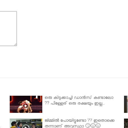
ഒരു കിടുക്കാച്ചി ഡാൻസ് കണ്ടാലോ
?? പിള്ളേര് ഒരു രക്ഷയും ഇല്ല..
ജിമ്മിൽ പോയിട്ടുണ്ടോ ?? ഇതൊക്കെ
.
തന്നാണ് അവസ്ഥാ 🙄😣😣