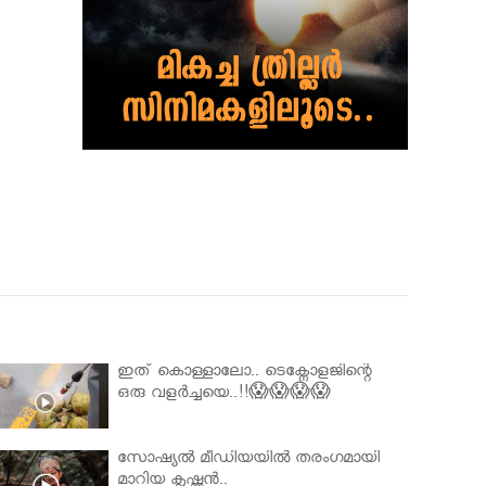
ഇത് കൊള്ളാലോ.. ടെക്നോളജിന്റെ
ഒരു വളർച്ചയെ..!!😱😱😱😱
സോഷ്യൽ മീഡിയയിൽ തരംഗമായി
മാറിയ കൃഷ്ണൻ..