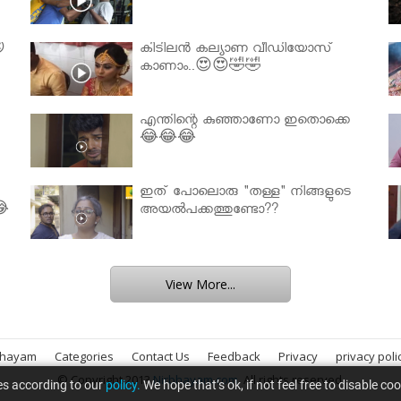

കിടിലൻ കല്യാണ വീഡിയോസ്
കാണാം..😍😍🤣🤣
എന്തിന്റെ കുഞ്ഞാണോ ഇതൊക്കെ
😂😂😂
ഇത് പോലൊരു "തള്ള" നിങ്ങളുടെ
😂
അയല്‍പക്കത്തുണ്ടോ??
View More...
bhayam
Categories
Contact Us
Feedback
Privacy
privacy poli
© Copyright 2013
Nirbhayam.com
. All rights reserved.
es according to our
policy.
We hope that’s ok, if not feel free to disable co