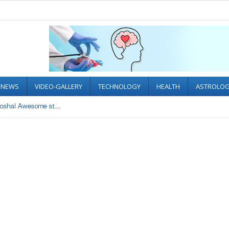
L NEWS
VIDEO-GALLERY
TECHNOLOGY
HEALTH
ASTROLO
shal Awesome st....