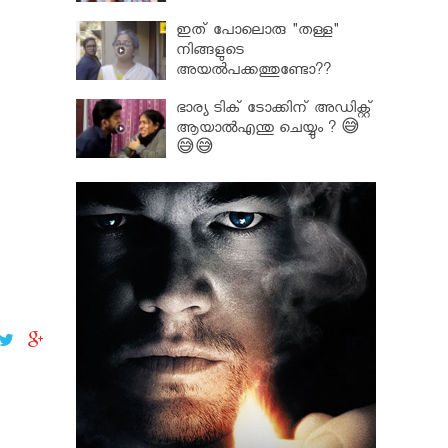
ഇത് പോലൊരു "തള്ള"
നിങ്ങളുടെ
അയല്‍പക്കത്തുണ്ടോ??
ഭാര്യ ടിക് ടോക്കിന് അഡിക്റ്റ്
ആയാൽഎന്തു ചെയ്യും ? 😅
😅😅