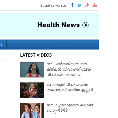
Socialize with us
GY
LATEST VIDEOS
നടി പാർവതിയുടെ ഒരു
കിടിലൻ വിവാഹനിശ്ചയ
വീഡിയോ കാണാം..
സോഷ്യൽ മീഡിയയിൽ
തരംഗമായി മാറിയ കൃഷ്ണൻ..
ഈ ക്യാമറാമാനെ കൊണ്ട്
തോറ്റു 😍😍