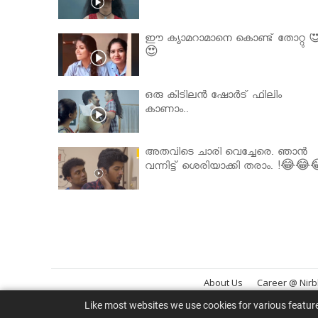
ഈ ക്യാമറാമാനെ കൊണ്ട് തോറ്റു 
😍
ഒരു കിടിലൻ ഷോർട് ഫിലിം
കാണാം..
അതവിടെ ചാരി വെച്ചേരെ. ഞാൻ
വന്നിട്ട് ശെരിയാക്കി തരാം. !😂😂
About Us
Career @ Nir
Like most websites we use cookies for various featur