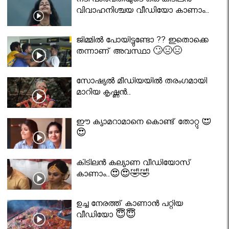
നടി പാർവതിയുടെ ഒരു കിടിലൻ
വിവാഹനിശ്ചയ വീഡിയോ കാണാം..
ജിമ്മിൽ പോയിട്ടുണ്ടോ ?? ഇതൊക്കെ
തന്നാണ് അവസ്ഥാ 🙄😣😣
സോഷ്യൽ മീഡിയയിൽ തരംഗമായി
മാറിയ കൃഷ്ണൻ..
ഈ ക്യാമറാമാനെ കൊണ്ട് തോറ്റു 😍
😍
കിടിലൻ കല്യാണ വീഡിയോസ്
കാണാം..😍😍🤣🤣
ഉച്ച നേരത്ത് കാണാൻ പറ്റിയ
വീഡിയോ 😇😇