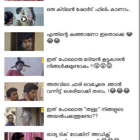
ഒരു കിടിലൻ ഷോർട് ഫിലിം കാണാം..
എന്തിന്റെ കുഞ്ഞാണോ ഇതൊക്കെ 😂
😂😂
ഇത് പോലൊരു മടിയൻ കൂട്ടുകാരൻ
നിങ്ങൾക്കുമുണ്ടാകും !!😝😝😝
അതവിടെ ചാരി വെച്ചേരെ. ഞാൻ
വന്നിട്ട് ശെരിയാക്കി തരാം. !😂😂😂
ഇത് പോലൊരു "തള്ള" നിങ്ങളുടെ
അയല്‍പക്കത്തുണ്ടോ??
ഭാര്യ ടിക് ടോക്കിന് അഡിക്റ്റ്