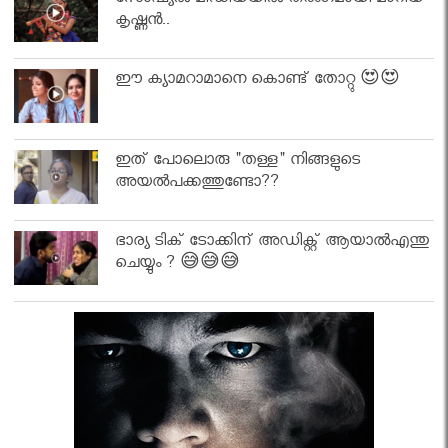
സോഷ്യൽ മീഡിയയിൽ തരംഗമായി മാറിയ
കൃഷ്ണൻ..
ഈ ക്യാമറാമാനെ കൊണ്ട് തോറ്റു 😍😍
ഇത് പോലൊരു "തള്ള" നിങ്ങളുടെ
അയല്‍പക്കത്തുണ്ടോ??
ഭാര്യ ടിക് ടോക്കിന് അഡിക്റ്റ് ആയാൽഎന്തു
ചെയ്യും ? 😅😅😅