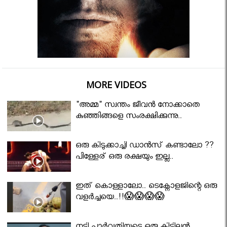
MORE VIDEOS
"അമ്മ" സ്വന്തം ജീവൻ നോക്കാതെ
കുഞ്ഞിങ്ങളെ സംരക്ഷിക്കുന്നു..
ഒരു കിടുക്കാച്ചി ഡാൻസ് കണ്ടാലോ ??
പിള്ളേര് ഒരു രക്ഷയും ഇല്ല..
ഇത് കൊള്ളാലോ.. ടെക്നോളജിന്റെ ഒരു
വളർച്ചയെ..!!😱😱😱😱